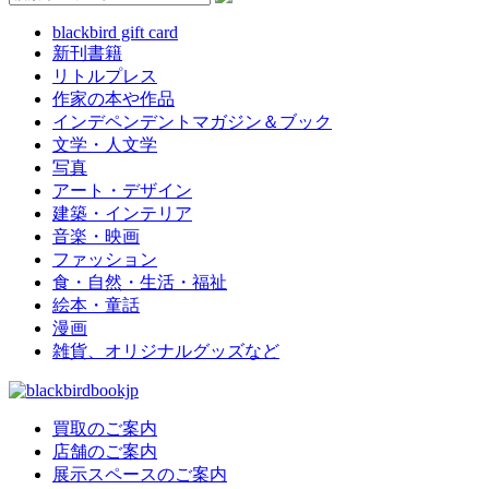
blackbird gift card
新刊書籍
リトルプレス
作家の本や作品
インデペンデントマガジン＆ブック
文学・人文学
写真
アート・デザイン
建築・インテリア
音楽・映画
ファッション
食・自然・生活・福祉
絵本・童話
漫画
雑貨、オリジナルグッズなど
買取のご案内
店舗のご案内
展示スペースのご案内