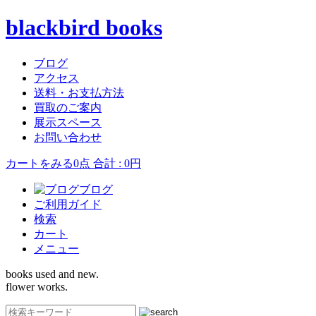
blackbird books
ブログ
アクセス
送料・お支払方法
買取のご案内
展示スペース
お問い合わせ
カートをみる
0点 合計 : 0円
ブログ
ご利用ガイド
検索
カート
メニュー
books used and new.
flower works.