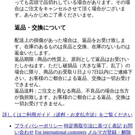
っても店頭で品切れしている場合があります。その場
合はご注文をキャンセルさせて頂く場合がございま
す。あらかじめご了承くださいませ。
返品・交換について
配送上の損傷があった場合は、返品をお受け致しま
す。在庫のあるものは良品と交換、在庫のないものは
返金いたします。
返品期限 : 商品の性質上、原則として返品はお受けい
たしかねます。ただし破損品（大きな落丁、乱丁）の
場合に限り、商品のお受取り日より7日以内にご連絡下
さい。お客様のご都合による返品、交換は一切お受け
できません。
返品送料 : ご注文と異なる商品、不良品の場合は当方
が負担致します。お客様のご都合による返品、交換は
一切お受けできません。
詳しくはご利用ガイド
（送料・お支払方法）
をご覧ください
プライバシーポリシー
特定商取引法に基づく表記
お問
い合わせ
For international customers
メルマガ登録・解除