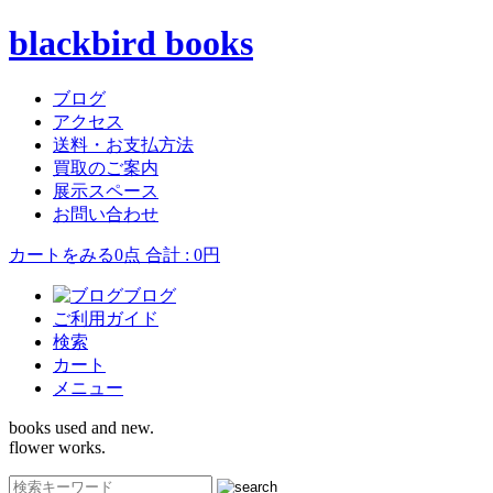
blackbird books
ブログ
アクセス
送料・お支払方法
買取のご案内
展示スペース
お問い合わせ
カートをみる
0点 合計 : 0円
ブログ
ご利用ガイド
検索
カート
メニュー
books used and new.
flower works.