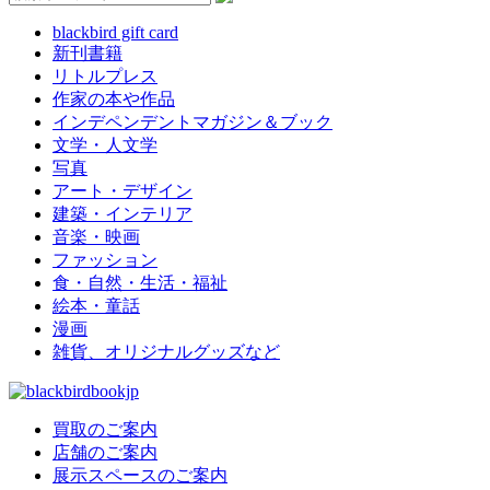
blackbird gift card
新刊書籍
リトルプレス
作家の本や作品
インデペンデントマガジン＆ブック
文学・人文学
写真
アート・デザイン
建築・インテリア
音楽・映画
ファッション
食・自然・生活・福祉
絵本・童話
漫画
雑貨、オリジナルグッズなど
買取のご案内
店舗のご案内
展示スペースのご案内