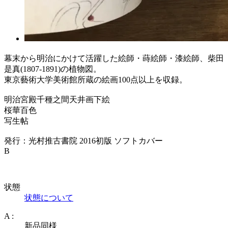
幕末から明治にかけて活躍した絵師・蒔絵師・漆絵師、柴田
是真(1807-1891)の植物図。
東京藝術大学美術館所蔵の絵画100点以上を収録。
明治宮殿千種之間天井画下絵
桜華百色
写生帖
発行：光村推古書院 2016初版 ソフトカバー
B
状態
状態について
A :
新品同様