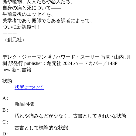
庭や植物、友人たちや恋人たち、
自身の病と死について——
生前最後のエッセイを、
美学者であり庭師でもある訳者によって、
ついに新訳復刊！
ーーー
（創元社）
デレク・ジャーマン 著 / ハワード・スーリー 写真 / 山内 朋
樹 訳発行 publisher：創元社 2024 ハードカバー／148P
new 新刊書籍
状態
状態について
A :
新品同様
B :
汚れや痛みなどが少なく、古書としてきれいな状態
C :
古書として標準的な状態
D :