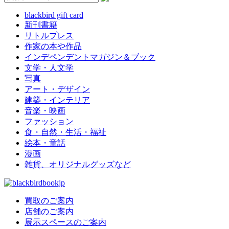
blackbird gift card
新刊書籍
リトルプレス
作家の本や作品
インデペンデントマガジン＆ブック
文学・人文学
写真
アート・デザイン
建築・インテリア
音楽・映画
ファッション
食・自然・生活・福祉
絵本・童話
漫画
雑貨、オリジナルグッズなど
買取のご案内
店舗のご案内
展示スペースのご案内