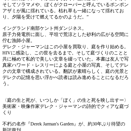
そしてソラマメや、ぼくがクローバーと呼んでいるポンポン
アザミが風に揺れている。枯れ草も一緒になって揺れてお
り、夕陽を受けて燃えてるかのようだ。”
イングランド南部ケント州ダンジネス。
原子力発電所に面し、平坦で荒涼とした砂利の広がる空間に
佇む漁師小屋。
デレク・ジャーマンはこの小屋を買取り、庭を作り始める。
HIVに感染し、この世を去るまで。そして庭づくりのことと
共に極めて私的で美しい文章を綴っていた。本書は友人で写
真家ハワード・レスリーによる庭と小屋の写真、そしてデレ
クの文章で構成されている。翻訳が素晴らしく、庭の光景と
デレクの記憶を思い浮かべ読者は読み進めることになるだろ
う。
〈庭の生と死が、いつしか「ぼく」の生と死を映し出すー〉
美術家・映像作家デレク・ジャーマンの詩的でクィアな庭づ
くり
不朽の名作『Derek Jarman's Garden』が、約30年ぶり待望の
新訳復刊。