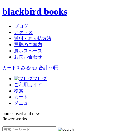
blackbird books
ブログ
アクセス
送料・お支払方法
買取のご案内
展示スペース
お問い合わせ
カートをみる
0点 合計 : 0円
ブログ
ご利用ガイド
検索
カート
メニュー
books used and new.
flower works.