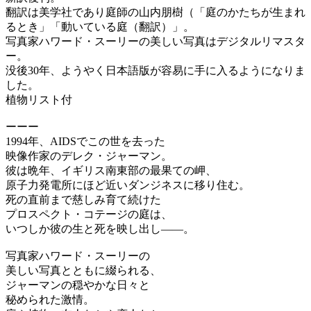
翻訳は美学社であり庭師の山内朋樹（「庭のかたちが生まれ
るとき」「動いている庭（翻訳）」。
写真家ハワード・スーリーの美しい写真はデジタルリマスタ
ー。
没後30年、ようやく日本語版が容易に手に入るようになりま
した。
植物リスト付
ーーー
1994年、AIDSでこの世を去った
映像作家のデレク・ジャーマン。
彼は晩年、イギリス南東部の最果ての岬、
原子力発電所にほど近いダンジネスに移り住む。
死の直前まで慈しみ育て続けた
プロスペクト・コテージの庭は、
いつしか彼の生と死を映し出し——。
写真家ハワード・スーリーの
美しい写真とともに綴られる、
ジャーマンの穏やかな日々と
秘められた激情。