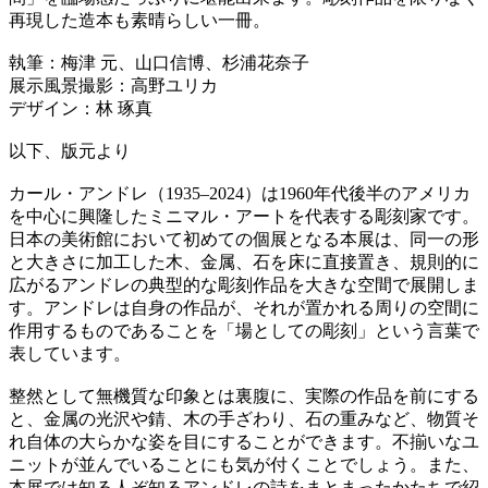
再現した造本も素晴らしい一冊。
執筆：梅津 元、山口信博、杉浦花奈子
展示風景撮影：高野ユリカ
デザイン：林 琢真
以下、版元より
カール・アンドレ（1935–2024）は1960年代後半のアメリカ
を中心に興隆したミニマル・アートを代表する彫刻家です。
日本の美術館において初めての個展となる本展は、同一の形
と大きさに加工した木、金属、石を床に直接置き、規則的に
広がるアンドレの典型的な彫刻作品を大きな空間で展開しま
す。アンドレは自身の作品が、それが置かれる周りの空間に
作用するものであることを「場としての彫刻」という言葉で
表しています。
整然として無機質な印象とは裏腹に、実際の作品を前にする
と、金属の光沢や錆、木の手ざわり、石の重みなど、物質そ
れ自体の大らかな姿を目にすることができます。不揃いなユ
ニットが並んでいることにも気が付くことでしょう。また、
本展では知る人ぞ知るアンドレの詩をまとまったかたちで紹