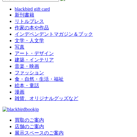
blackbird gift card
新刊書籍
リトルプレス
作家の本や作品
インデペンデントマガジン＆ブック
文学・人文学
写真
アート・デザイン
建築・インテリア
音楽・映画
ファッション
食・自然・生活・福祉
絵本・童話
漫画
雑貨、オリジナルグッズなど
買取のご案内
店舗のご案内
展示スペースのご案内