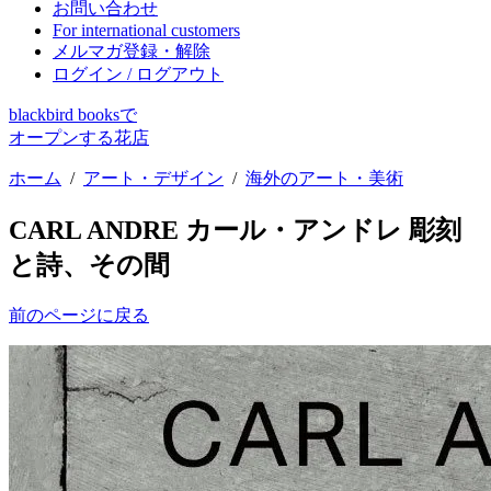
お問い合わせ
For international customers
メルマガ登録・解除
ログイン / ログアウト
blackbird booksで
オープンする花店
ホーム
/
アート・デザイン
/
海外のアート・美術
CARL ANDRE カール・アンドレ 彫刻
と詩、その間
前のページに戻る