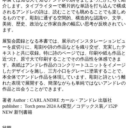
介します。タイプライターで断片的な単語を打ち込んで構成
されるアンドレの詩は、読むことでも眺めることでも楽しめ
るものです。彫刻に通ずる空間的、構造的な認識や、文学、
美術、歴史、政治など作家自身の幅広い思考が反映されてい
ます。
展覧会図録となる本書では、展示のインスタレーションビュ
ーを皮切りに、彫刻や詩の作品などを織り交ぜ、充実したテ
キストと共に収録。特に詩のページでは、印刷や紙も作品と
近づけ、原寸大で印刷することでその作品性を体感できま
す。表紙はアンドレ作品のコンクリートユニットをイメージ
したデザインを施し、三方小口をグレーに塗装することで、
本全体でアンドレ作品を体現しています。彫刻と詩という離
れた表現で展開する、簡潔ながらも単純ではないアンドレの
作品と出会うことができます。
著者 Author：CARL ANDRE カール・アンドレ 出版社
publisher： Torch press 2024 A4変型／コデックス装／152P
NEW 新刊書籍
状態