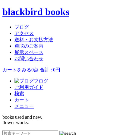
blackbird books
ブログ
アクセス
送料・お支払方法
買取のご案内
展示スペース
お問い合わせ
カートをみる
0点 合計 : 0円
ブログ
ご利用ガイド
検索
カート
メニュー
books used and new.
flower works.