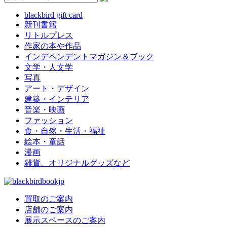
blackbird gift card
新刊書籍
リトルプレス
作家の本や作品
インデペンデントマガジン＆ブック
文学・人文学
写真
アート・デザイン
建築・インテリア
音楽・映画
ファッション
食・自然・生活・福祉
絵本・童話
漫画
雑貨、オリジナルグッズなど
買取のご案内
店舗のご案内
展示スペースのご案内