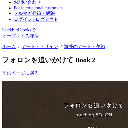
お問い合わせ
For international customers
メルマガ登録・解除
ログイン / ログアウト
blackbird booksで
オープンする花店
ホーム
/
アート・デザイン
/
海外のアート・美術
フォロンを追いかけて Book 2
前のページに戻る