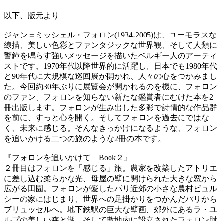
以下、版元より
ジャン＝ミッシェル・フォロン(1934-2005)は、ユーモラスな
線描、美しい色彩とファンタジックな世界観、そして人類に
警鐘を鳴らす強いメッセージを描いたベルギー人のアーティ
ストです。1970年代以降世界的に活躍し、日本でも1980年代
と90年代に大規模な巡回展が開かれ、人々の心をつかみまし
た。今回約30年ぶりに展覧会が開かれるのを機に、フォロン
のファン、フォロンを知らない新たな鑑賞者にむけた本を2
冊出版します。フォロンが生み出した多彩で詩情的な作品群
を前に、すっと心を開く。そしてフォロンを過去にではな
く、未来に感じる。そんなきっかけになるような、フォロン
を追いかける二つの旅のような2冊の本です。
『フォロンを追いかけて Book２』
２冊目はフォロンを「感じる」旅。農家を改築したアトリエ
に差し込む柔らかな光、母屋の壁に開けられた大きな窓から
広がる田園。フォロンが愛したパリ近郊の小さな農村ビュル
シーの家にはじまり、世界への足掛かりをつかんだパリから
ブリュッセルへ。地下鉄駅の巨大な壁画、郊外にあるラ・ユ
ルプの美しい森と湖、そして敷地内に設立されたフォロン財