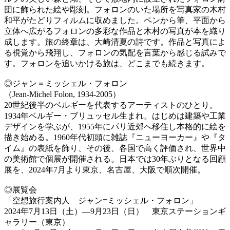
団に飾られた絵や彫刻。フォロンのいた場所を写真家の木村
和平がたどりフィルムに収めました。ペンから筆、平面から
立体へ広がるフォロンの多彩な作品と木村の写真が本を織り
成します。旅の終章は、大崎清夏の詩です。作品と写真によ
る視覚から飛翔し、フォロンの気配を言葉から感じる試みで
す。フォロンを追いかける旅は、どこまでも続きます。
◎ジャン＝ミッシェル・フォロン
（Jean-Michel Folon, 1934-2005）
20世紀後半のベルギーを代表するアーティストのひとり。
1934年ベルギー・ブリュッセル生まれ。はじめは建築や工業
デザインを学ぶが、1955年にパリ近郊へ移住し本格的に絵を
描き始める。1960年代初頭に雑誌『ニューヨーカー』や『タ
イム』の表紙を飾り、その後、各国で高く評価され、世界中
の美術館で個展が開催される。日本では30年ぶりとなる回顧
展を、2024年7月より東京、名古屋、大阪で順次開催。
◎展覧会
「空想旅行案内人 ジャン=ミッシェル・フォロン」
2024年7月13日（土）―9月23日（日） 東京ステーションギ
ャラリー（東京）