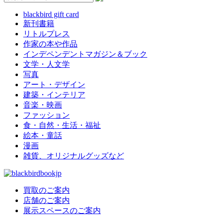
blackbird gift card
新刊書籍
リトルプレス
作家の本や作品
インデペンデントマガジン＆ブック
文学・人文学
写真
アート・デザイン
建築・インテリア
音楽・映画
ファッション
食・自然・生活・福祉
絵本・童話
漫画
雑貨、オリジナルグッズなど
買取のご案内
店舗のご案内
展示スペースのご案内