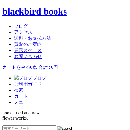
blackbird books
ブログ
アクセス
送料・お支払方法
買取のご案内
展示スペース
お問い合わせ
カートをみる
0点 合計 : 0円
ブログ
ご利用ガイド
検索
カート
メニュー
books used and new.
flower works.