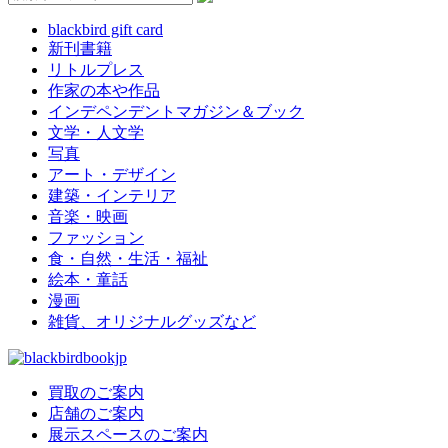
blackbird gift card
新刊書籍
リトルプレス
作家の本や作品
インデペンデントマガジン＆ブック
文学・人文学
写真
アート・デザイン
建築・インテリア
音楽・映画
ファッション
食・自然・生活・福祉
絵本・童話
漫画
雑貨、オリジナルグッズなど
買取のご案内
店舗のご案内
展示スペースのご案内