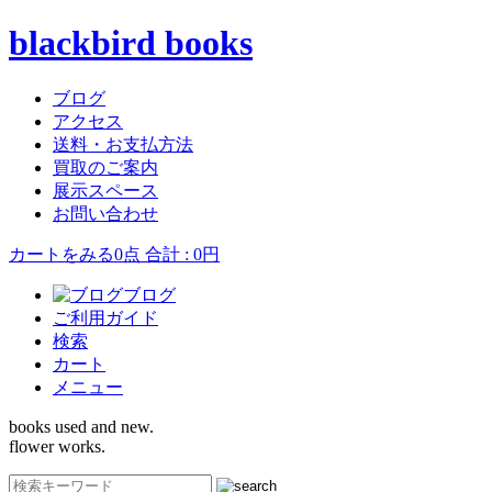
blackbird books
ブログ
アクセス
送料・お支払方法
買取のご案内
展示スペース
お問い合わせ
カートをみる
0点 合計 : 0円
ブログ
ご利用ガイド
検索
カート
メニュー
books used and new.
flower works.