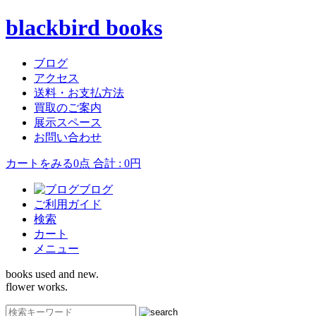
blackbird books
ブログ
アクセス
送料・お支払方法
買取のご案内
展示スペース
お問い合わせ
カートをみる
0点 合計 : 0円
ブログ
ご利用ガイド
検索
カート
メニュー
books used and new.
flower works.