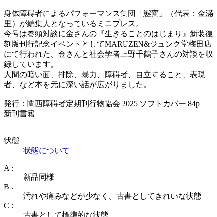
身体障碍者によるパフォーマンス集団「態変」（代表：金滿
里）が編集人となっているミニプレス。
今号は巻頭対談に金さんの『生きることのはじまり』新装復
刻版刊行記念イベントとしてMARUZEN&ジュンク堂梅田店
にて行われた、金さんと社会学者上野千鶴子さんの対談を収
録しています。
人間の暗い面、排除、暴力、障碍者、自立すること、表現
者、など本を元に深い話が広がりました。
発行：関西障碍者定期刊行物協会 2025 ソフトカバー 84p
新刊書籍
状態
状態について
A :
新品同様
B :
汚れや痛みなどが少なく、古書としてきれいな状態
C :
古書として標準的な状態