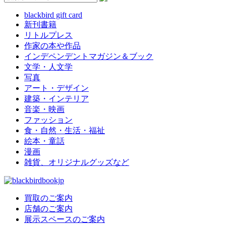
blackbird gift card
新刊書籍
リトルプレス
作家の本や作品
インデペンデントマガジン＆ブック
文学・人文学
写真
アート・デザイン
建築・インテリア
音楽・映画
ファッション
食・自然・生活・福祉
絵本・童話
漫画
雑貨、オリジナルグッズなど
買取のご案内
店舗のご案内
展示スペースのご案内