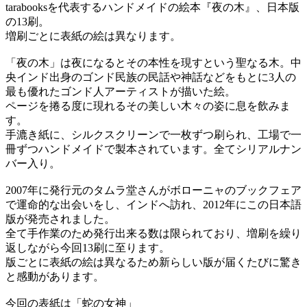
tarabooksを代表するハンドメイドの絵本『夜の木』、日本版
の13刷。
増刷ごとに表紙の絵は異なります。
「夜の木」は夜になるとその本性を現すという聖なる木。中
央インド出身のゴンド民族の民話や神話などをもとに3人の
最も優れたゴンド人アーティストが描いた絵。
ページを捲る度に現れるその美しい木々の姿に息を飲みま
す。
手漉き紙に、シルクスクリーンで一枚ずつ刷られ、工場で一
冊ずつハンドメイドで製本されています。全てシリアルナン
バー入り。
2007年に発行元のタムラ堂さんがボローニャのブックフェア
で運命的な出会いをし、インドへ訪れ、2012年にこの日本語
版が発売されました。
全て手作業のため発行出来る数は限られており、増刷を繰り
返しながら今回13刷に至ります。
版ごとに表紙の絵は異なるため新らしい版が届くたびに驚き
と感動があります。
今回の表紙は「蛇の女神」