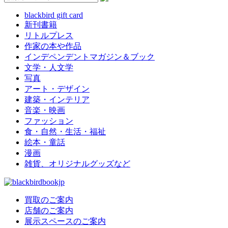
blackbird gift card
新刊書籍
リトルプレス
作家の本や作品
インデペンデントマガジン＆ブック
文学・人文学
写真
アート・デザイン
建築・インテリア
音楽・映画
ファッション
食・自然・生活・福祉
絵本・童話
漫画
雑貨、オリジナルグッズなど
買取のご案内
店舗のご案内
展示スペースのご案内