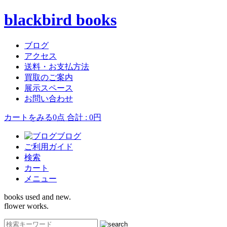
blackbird books
ブログ
アクセス
送料・お支払方法
買取のご案内
展示スペース
お問い合わせ
カートをみる
0点 合計 : 0円
ブログ
ご利用ガイド
検索
カート
メニュー
books used and new.
flower works.