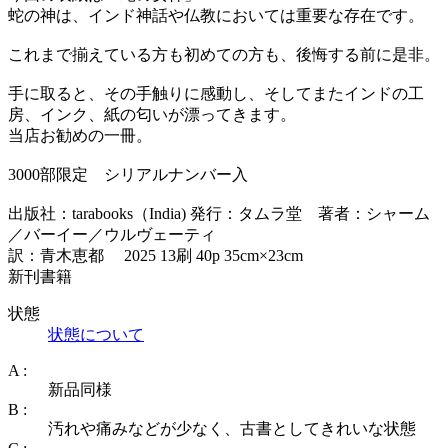
蛇の神は、インド神話や仏教においては重要な存在です。
これまで揃えている方も初めての方も、後悔する前に是非。
手に取ると、その手触りに感動し、そしてまたインドの工
房、インク、紙の匂いが漂ってきます。
当店お勧めの一冊。
3000部限定 シリアルナンバー入
出版社：tarabooks（India) 発行：タムラ堂 著者：シャーム
／バーイー／ウルヴェーティ
訳：青木恵都 2025 13刷 40p 35cm×23cm
新刊書籍
状態
状態について
A :
新品同様
B :
汚れや痛みなどが少なく、古書としてきれいな状態