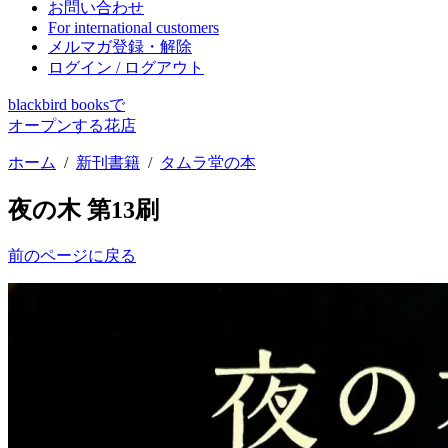
お問い合わせ
For international customers
メルマガ登録・解除
ログイン / ログアウト
blackbird booksで
オープンする花店
ホーム
/
新刊書籍
/
タムラ堂の本
夜の木 第13刷
前のページに戻る