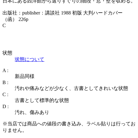
日本にある西洋館から選りすぐりの階段・窓・壁を収める。
出版社：publisher：講談社 1988 初版 大判ハードカバー
（函） 226p
C
状態
状態について
A :
新品同様
B :
汚れや痛みなどが少なく、古書としてきれいな状態
C :
古書として標準的な状態
D :
汚れ、傷みあり
※当店では商品への値段の書き込み、ラベル貼りは行ってお
りません。