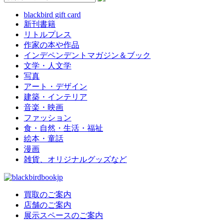
blackbird gift card
新刊書籍
リトルプレス
作家の本や作品
インデペンデントマガジン＆ブック
文学・人文学
写真
アート・デザイン
建築・インテリア
音楽・映画
ファッション
食・自然・生活・福祉
絵本・童話
漫画
雑貨、オリジナルグッズなど
買取のご案内
店舗のご案内
展示スペースのご案内