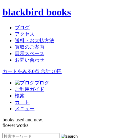
blackbird books
ブログ
アクセス
送料・お支払方法
買取のご案内
展示スペース
お問い合わせ
カートをみる
0点 合計 : 0円
ブログ
ご利用ガイド
検索
カート
メニュー
books used and new.
flower works.