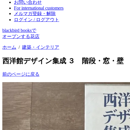
お問い合わせ
For international customers
メルマガ登録・解除
ログイン / ログアウト
blackbird booksで
オープンする花店
ホーム
/
建築・インテリア
西洋館デザイン集成 ３ 階段・窓・壁
前のページに戻る