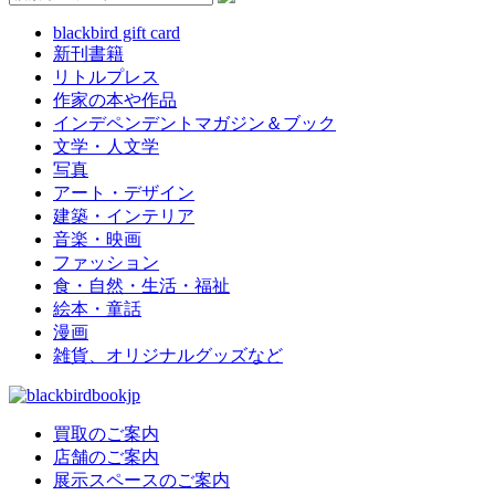
blackbird gift card
新刊書籍
リトルプレス
作家の本や作品
インデペンデントマガジン＆ブック
文学・人文学
写真
アート・デザイン
建築・インテリア
音楽・映画
ファッション
食・自然・生活・福祉
絵本・童話
漫画
雑貨、オリジナルグッズなど
買取のご案内
店舗のご案内
展示スペースのご案内