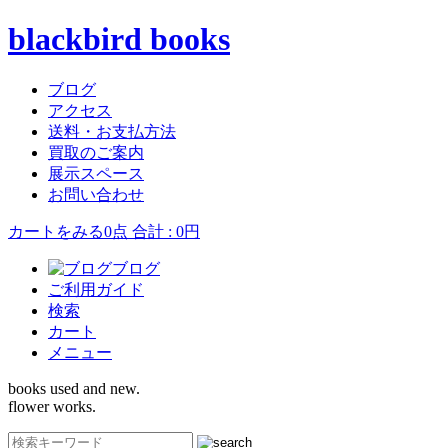
blackbird books
ブログ
アクセス
送料・お支払方法
買取のご案内
展示スペース
お問い合わせ
カートをみる
0点 合計 : 0円
ブログ
ご利用ガイド
検索
カート
メニュー
books used and new.
flower works.