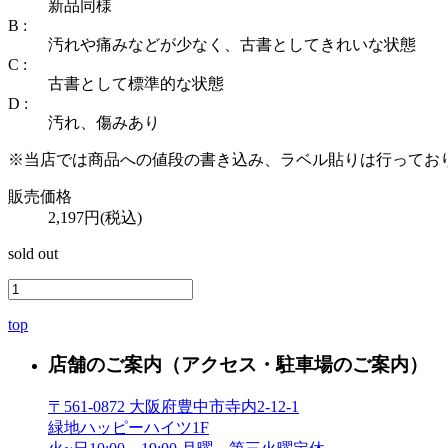
新品同様
B :
汚れや痛みなどが少なく、古書としてきれいな状態
C :
古書として標準的な状態
D :
汚れ、傷みあり
※当店では商品への値段の書き込み、ラベル貼りは行ってお
販売価格
2,197円(税込)
sold out
top
店舗のご案内
（アクセス・駐車場のご案内）
〒561-0872 大阪府豊中市寺内2-12-1
緑地ハッピーハイツ1F