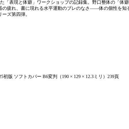
れた「表現と体癖」ワークショップの記録集。野口整体の「体
器の疲れ、書に現れる水平運動のブレのなさ――体の個性を知
リーズ第四弾。
フトカバー B6変判（190 × 129 × 12.3ミリ）239頁