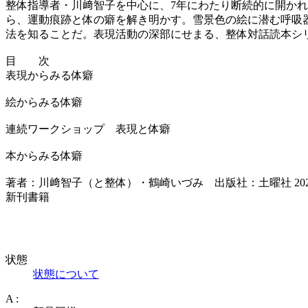
整体指導者・川﨑智子を中心に、7年にわたり断続的に開か
ら、運動痕跡と体の癖を解き明かす。雪景色の絵に潜む呼吸
法を知ることだ。表現活動の深部にせまる、整体対話読本シ
目 次
表現からみる体癖
絵からみる体癖
連続ワークショップ 表現と体癖
本からみる体癖
著者：川﨑智子（と整体）・鶴崎いづみ 出版社：土曜社 2025初版 ソ
新刊書籍
状態
状態について
A :