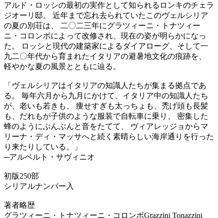
アルド・ロッシの最初の実作として知られるロンキのチェラ
ジオーリ邸。 近年まで忘れ去られていたこのヴェルシリア
の夏の別荘は、 二〇二三年にグラツィーニ・トナツィー
ニ・コロンボによって改修され、現在の姿が明らかになっ
た。 ロッシと現代の建築家によるダイアローグ、そして一
九二〇年代から育まれたイタリアの避暑地文化の痕跡を、
軽やかな夏の風景とともに辿る。
「ヴェルシリアはイタリアの知識人たちが集まる拠点であ
る。 毎年六月から九月にかけて、イタリア中の知識人たち
が、老いも若きも、 痩せすぎも太っちょも、禿げ頭も長髪
も、だれもが子供のような服装で自転車に乗り、 密集した
蜂のようにぶんぶんと音をたてて、 ヴィアレッジョからマ
リーナ・ディ・マッサへと続く素晴らしい海岸通りを行った
り来たりしている。」
─アルベルト・サヴィニオ
初版250部
シリアルナンバー入
著者略歴
グラツィーニ・トナツィーニ・コロンボGrazzini Tonazzini