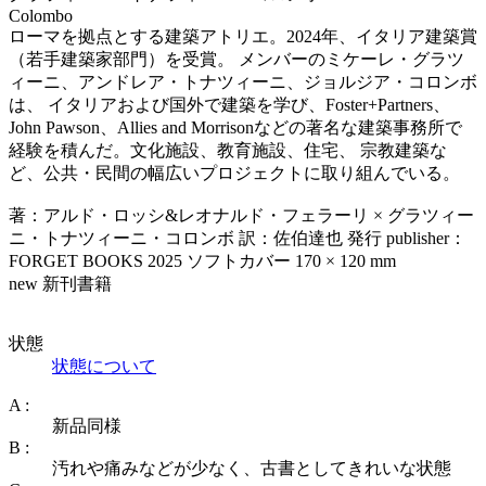
Colombo
ローマを拠点とする建築アトリエ。2024年、イタリア建築賞
（若手建築家部門）を受賞。 メンバーのミケーレ・グラツ
ィーニ、アンドレア・トナツィーニ、ジョルジア・コロンボ
は、 イタリアおよび国外で建築を学び、Foster+Partners、
John Pawson、Allies and Morrisonなどの著名な建築事務所で
経験を積んだ。文化施設、教育施設、住宅、 宗教建築な
ど、公共・民間の幅広いプロジェクトに取り組んでいる。
著：アルド・ロッシ&レオナルド・フェラーリ × グラツィー
ニ・トナツィーニ・コロンボ 訳：佐伯達也 発行 publisher：
FORGET BOOKS 2025 ソフトカバー 170 × 120 mm
new 新刊書籍
状態
状態について
A :
新品同様
B :
汚れや痛みなどが少なく、古書としてきれいな状態