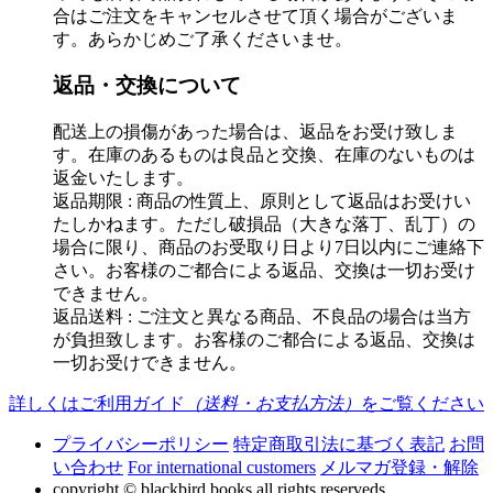
合はご注文をキャンセルさせて頂く場合がございま
す。あらかじめご了承くださいませ。
返品・交換について
配送上の損傷があった場合は、返品をお受け致しま
す。在庫のあるものは良品と交換、在庫のないものは
返金いたします。
返品期限 : 商品の性質上、原則として返品はお受けい
たしかねます。ただし破損品（大きな落丁、乱丁）の
場合に限り、商品のお受取り日より7日以内にご連絡下
さい。お客様のご都合による返品、交換は一切お受け
できません。
返品送料 : ご注文と異なる商品、不良品の場合は当方
が負担致します。お客様のご都合による返品、交換は
一切お受けできません。
詳しくはご利用ガイド
（送料・お支払方法）
をご覧ください
プライバシーポリシー
特定商取引法に基づく表記
お問
い合わせ
For international customers
メルマガ登録・解除
copyright © blackbird books all rights reserveds.