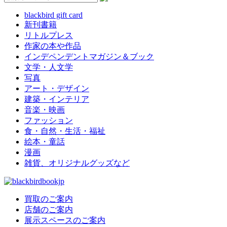
blackbird gift card
新刊書籍
リトルプレス
作家の本や作品
インデペンデントマガジン＆ブック
文学・人文学
写真
アート・デザイン
建築・インテリア
音楽・映画
ファッション
食・自然・生活・福祉
絵本・童話
漫画
雑貨、オリジナルグッズなど
買取のご案内
店舗のご案内
展示スペースのご案内