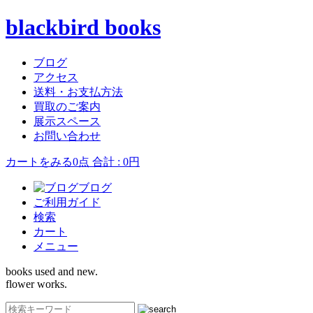
blackbird books
ブログ
アクセス
送料・お支払方法
買取のご案内
展示スペース
お問い合わせ
カートをみる
0点 合計 : 0円
ブログ
ご利用ガイド
検索
カート
メニュー
books used and new.
flower works.