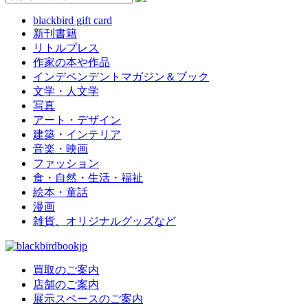
blackbird gift card
新刊書籍
リトルプレス
作家の本や作品
インデペンデントマガジン＆ブック
文学・人文学
写真
アート・デザイン
建築・インテリア
音楽・映画
ファッション
食・自然・生活・福祉
絵本・童話
漫画
雑貨、オリジナルグッズなど
買取のご案内
店舗のご案内
展示スペースのご案内