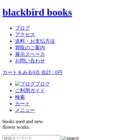
blackbird books
ブログ
アクセス
送料・お支払方法
買取のご案内
展示スペース
お問い合わせ
カートをみる
0点 合計 : 0円
ブログ
ご利用ガイド
検索
カート
メニュー
books used and new.
flower works.