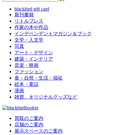
blackbird gift card
新刊書籍
リトルプレス
作家の本や作品
インデペンデントマガジン＆ブック
文学・人文学
写真
アート・デザイン
建築・インテリア
音楽・映画
ファッション
食・自然・生活・福祉
絵本・童話
漫画
雑貨、オリジナルグッズなど
買取のご案内
店舗のご案内
展示スペースのご案内