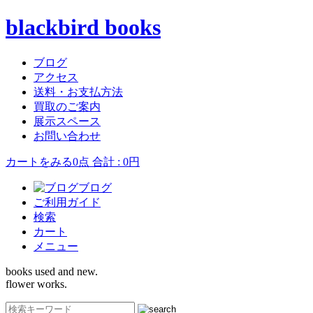
blackbird books
ブログ
アクセス
送料・お支払方法
買取のご案内
展示スペース
お問い合わせ
カートをみる
0点 合計 : 0円
ブログ
ご利用ガイド
検索
カート
メニュー
books used and new.
flower works.