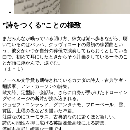
”詩をつくる”ことの極致
まだみんなが眠っている明け方、彼女は湖へ歩きながら、聴
いているのはバッハ、クラヴィコードの最初の練習曲とい
う、彼女がいつか自分の葬儀で演奏してもらおうとしている
曲で、初めて耳にしたときからそう計画をしているーそのこ
とが頭に浮かんで、涙ぐむ。
（１ = １)
ノーベル文学賞も期待されているカナダの詩人・古典学者・
翻訳家、アン・カーソンの詩集。
散文詩、定型詩、会話詩、さらに自身が手がけたドローイン
グやイメージの断片が挟み込まれる。
ジョゼフ・コンラッド、グアンタナモ、フローベール、雪、
貧困、土曜の夜などを描いた25篇。
荘厳なのにユーモラス。古典的なのに驚くほど新しい。
詩の可能性を押し広げる英語圏最高峰による詩集。
装幀も抜群に綺麗な一冊です。