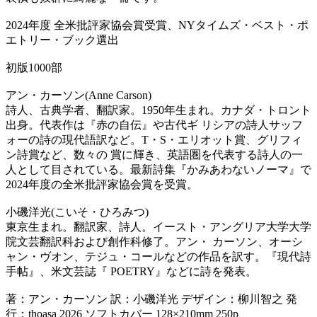
2024年度 全米批評家協会賞受賞、NYタイムズ・ベスト・ポ
エトリー・ブック選出
初版1000部
アン・カーソン(Anne Carson)
詩人、古典学者、翻訳家。1950年生まれ。カナダ・トロント
出身。代表作は『赤の自伝』や古代ギ リシアの詩人サッフ
ォーの詩の現代語訳など。T・S・エリオット賞、グリフィ
ン詩賞など、数々の 賞に輝き、英語圏を代表する詩人の一
人として目されている。最新詩集『かみあわないノーマ』で
2024年度の全米批評家協会賞を受賞。
小磯洋光(こいそ・ひろみつ)
東京生まれ。翻訳家、詩人。イースト・アングリア大学大学
院文芸翻訳科および創作科修了。アン・ カーソン、オーシ
ャン・ヴオン、テジュ・コールなどの作品を訳す。『現代詩
手帖』、米文芸誌『 POETRY』などに詩を発表。
著：アン・カーソン 訳：小磯洋光 デザイン：柳川智之 発
行：thoasa 2026 ソフトカバー 128×210mm 250p