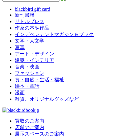
blackbird gift card
新刊書籍
リトルプレス
作家の本や作品
インデペンデントマガジン＆ブック
文学・人文学
写真
アート・デザイン
建築・インテリア
音楽・映画
ファッション
食・自然・生活・福祉
絵本・童話
漫画
雑貨、オリジナルグッズなど
買取のご案内
店舗のご案内
展示スペースのご案内