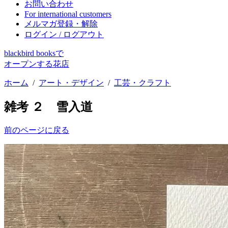
お問い合わせ
For international customers
メルマガ登録・解除
ログイン / ログアウト
blackbird booksで
オープンする花店
ホーム
/
アート・デザイン
/
工芸・クラフト
雑考 ２ 雪入道
前のページに戻る