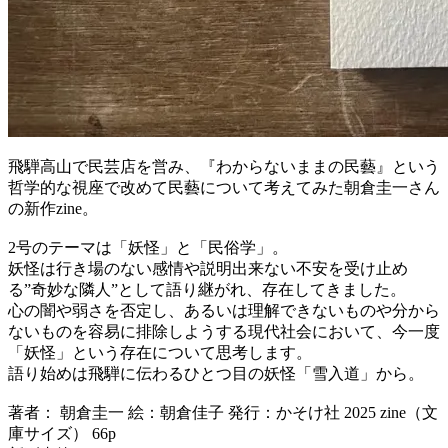
飛騨高山で民芸店を営み、『わからないままの民藝』という
哲学的な視座で改めて民藝について考えてみた朝倉圭一さん
の新作zine。
2号のテーマは「妖怪」と「民俗学」。
妖怪は行き場のない感情や説明出来ない不安を受け止め
る”奇妙な隣人”として語り継がれ、存在してきました。
心の闇や弱さを否定し、あるいは理解できないものや分から
ないものを容易に排除しようする現代社会において、今一度
「妖怪」という存在について思考します。
語り始めは飛騨に伝わるひとつ目の妖怪「雪入道」から。
著者： 朝倉圭一 絵：朝倉佳子 発行：かそけ社 2025 zine（文
庫サイズ） 66p