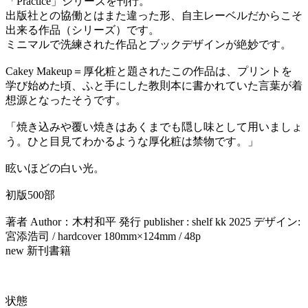
「Practice」シリーズを刊行。
出版社との協働とはまた違った形、自主レーベルだからこそ
出来る作品（シリーズ）です。
ミニマルで洗練された作品とブックデザインが絶妙です。
Cakey Makeup＝厚化粧と題されたこの作品は、プリントを
学び始めた頃、ふと手にした教則本に書かれていた言葉が着
想源となったそうです。
「焼き込みや覆い焼きはあくまでも隠し味として用いましょ
う。ひと目見てわかるような厚化粧は禁物です。」
眩いほどの白い光。
初版500部
著者 Author：木村和平 発行 publisher : shelf kk 2025 デザイン:
宮添浩司 / hardcover 180mm×124mm / 48p
new 新刊書籍
状態