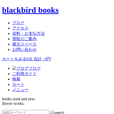
blackbird books
ブログ
アクセス
送料・お支払方法
買取のご案内
展示スペース
お問い合わせ
カートをみる
0点 合計 : 0円
ブログ
ご利用ガイド
検索
カート
メニュー
books used and new.
flower works.