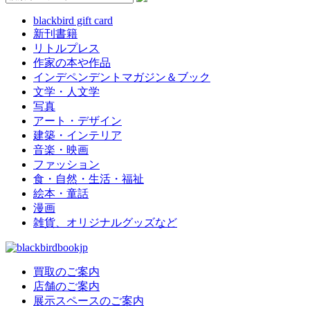
blackbird gift card
新刊書籍
リトルプレス
作家の本や作品
インデペンデントマガジン＆ブック
文学・人文学
写真
アート・デザイン
建築・インテリア
音楽・映画
ファッション
食・自然・生活・福祉
絵本・童話
漫画
雑貨、オリジナルグッズなど
買取のご案内
店舗のご案内
展示スペースのご案内