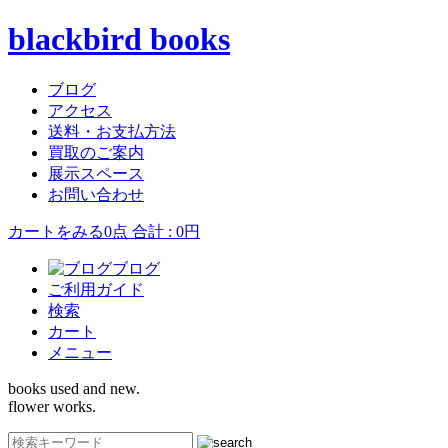
blackbird books
ブログ
アクセス
送料・お支払方法
買取のご案内
展示スペース
お問い合わせ
カートをみる
0点 合計 : 0円
ブログ
ご利用ガイド
検索
カート
メニュー
books used and new.
flower works.