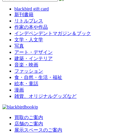
blackbird gift card
新刊書籍
リトルプレス
作家の本や作品
インデペンデントマガジン＆ブック
文学・人文学
写真
アート・デザイン
建築・インテリア
音楽・映画
ファッション
食・自然・生活・福祉
絵本・童話
漫画
雑貨、オリジナルグッズなど
買取のご案内
店舗のご案内
展示スペースのご案内