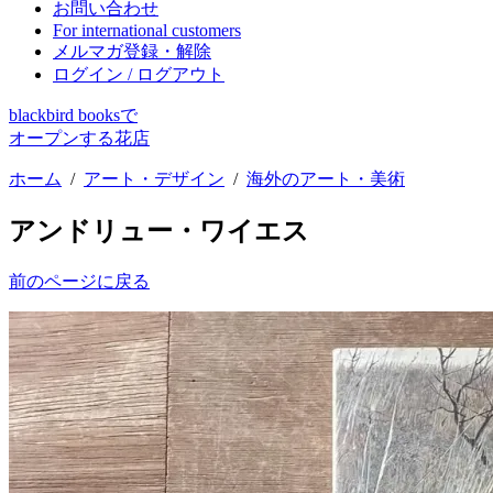
お問い合わせ
For international customers
メルマガ登録・解除
ログイン / ログアウト
blackbird booksで
オープンする花店
ホーム
/
アート・デザイン
/
海外のアート・美術
アンドリュー・ワイエス
前のページに戻る