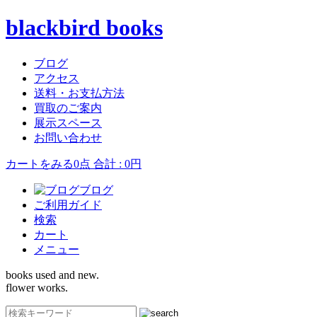
blackbird books
ブログ
アクセス
送料・お支払方法
買取のご案内
展示スペース
お問い合わせ
カートをみる
0点 合計 : 0円
ブログ
ご利用ガイド
検索
カート
メニュー
books used and new.
flower works.