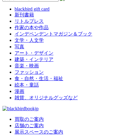
blackbird gift card
新刊書籍
リトルプレス
作家の本や作品
インデペンデントマガジン＆ブック
文学・人文学
写真
アート・デザイン
建築・インテリア
音楽・映画
ファッション
食・自然・生活・福祉
絵本・童話
漫画
雑貨、オリジナルグッズなど
買取のご案内
店舗のご案内
展示スペースのご案内