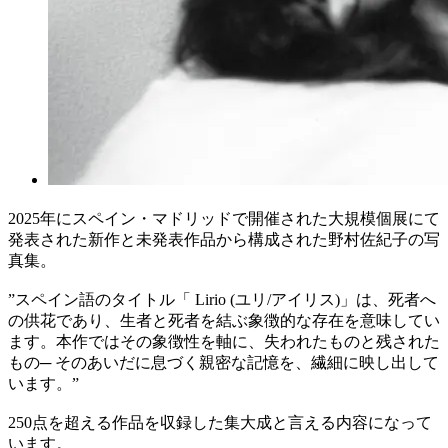
2025年にスペイン・マドリッドで開催された大規模個展にて
発表された新作と未発表作品から構成された野村佐紀子の写
真集。
”スペイン語のタイトル「 Lirio (ユリ/アイリス)」は、死者へ
の供花であり、生者と死者を結ぶ象徴的な存在を意味してい
ます。本作ではその象徴性を軸に、失われたものと残された
もの─ そのあいだに息づく親密な記憶を、繊細に映し出して
います。”
250点を超える作品を収録した集大成と言える内容になって
います。