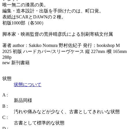
唯一無二の漆黒の美。
編集・造本設計・出版を手掛けたのは、町口覚。
表紙はSCARとDAWNの２種。
初版1000部（各500）
脚本家・映画監督の荒井晴彦氏による別刷寄稿文付属
著者 author：Sakiko Nomura 野村佐紀子 発行：bookshop M
2025 初版 ハードカバー/スリーヴケース 縦 227mm /横 165mm
288p
new 新刊書籍
状態
状態について
A :
新品同様
B :
汚れや痛みなどが少なく、古書としてきれいな状態
C :
古書として標準的な状態
D :