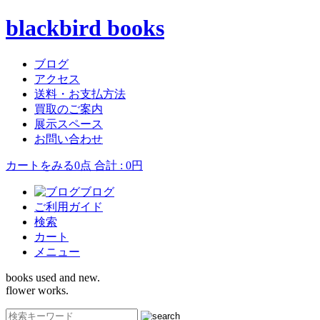
blackbird books
ブログ
アクセス
送料・お支払方法
買取のご案内
展示スペース
お問い合わせ
カートをみる
0点 合計 : 0円
ブログ
ご利用ガイド
検索
カート
メニュー
books used and new.
flower works.