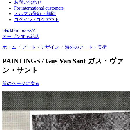
お問い合わせ
For international customers
メルマガ登録・解除
ログイン / ログアウト
blackbird booksで
オープンする花店
ホーム
/
アート・デザイン
/
海外のアート・美術
PAINTINGS / Gus Van Sant ガス・ヴァ
ン・サント
前のページに戻る