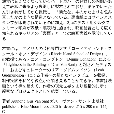
通常は見えなくなっているハードカバーの見返しの内側があ
えて表紙に来るよう裏返しに製本されており、まるでいった
ん引き剥がしてから反転し、「新たな」本のかたまりを包み
直したかのような構造となっている。裏表紙にはサインとス
タンプが印刷されているのに加え、2点のテスト用シルクス
クリーン印刷が表紙・裏表紙に施され、映画監督として広く
知られるキャリアの「裏面」としての絵画実践を示唆してい
る。
本書には、アメリカの芸術専門大学「ロードアイランド・ス
クール・オブ・デザイン（Rhode Island School of Design）」
の教授であるデニス・コングドン（Dennis Congdon）による
「Lightness in the Paintings of Gus Van Sant」と題されたテキス
ト、およびキュレーターのリア・グドムンドソン（Leah
Gudmundson）による作者への新たなインタビューを収録。
制作実践を私的な視点から覗き見ることができる。本書は映
画という枠を超えて、作者の視覚世界をより包括的に示す、
親密なプロジェクトとして結実している。
著者 Author：Gus Van Sant ガス・ヴァン・サント 出版社
publisher：Blue Moon Press 2026 hardcover 215 x 290 mm 144p
C