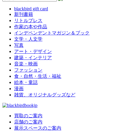
blackbird gift card
新刊書籍
リトルプレス
作家の本や作品
インデペンデントマガジン＆ブック
文学・人文学
写真
アート・デザイン
建築・インテリア
音楽・映画
ファッション
食・自然・生活・福祉
絵本・童話
漫画
雑貨、オリジナルグッズなど
買取のご案内
店舗のご案内
展示スペースのご案内