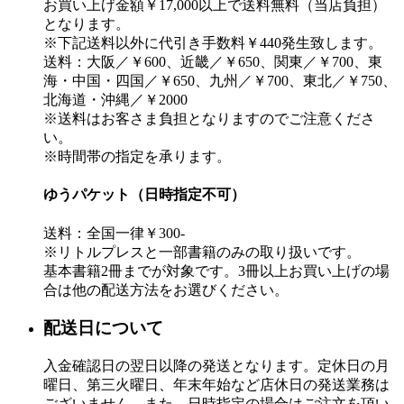
お買い上げ金額￥17,000以上で送料無料（当店負担）
となります。
※下記送料以外に代引き手数料￥440発生致します。
送料：大阪／￥600、近畿／￥650、関東／￥700、東
海・中国・四国／￥650、九州／￥700、東北／￥750、
北海道・沖縄／￥2000
※送料はお客さま負担となりますのでご注意くださ
い。
※時間帯の指定を承ります。
ゆうパケット（日時指定不可）
送料：全国一律￥300-
※リトルプレスと一部書籍のみの取り扱いです。
基本書籍2冊までが対象です。3冊以上お買い上げの場
合は他の配送方法をお選びください。
配送日について
入金確認日の翌日以降の発送となります。定休日の月
曜日、第三火曜日、年末年始など店休日の発送業務は
ございません。また、日時指定の場合はご注文を頂い