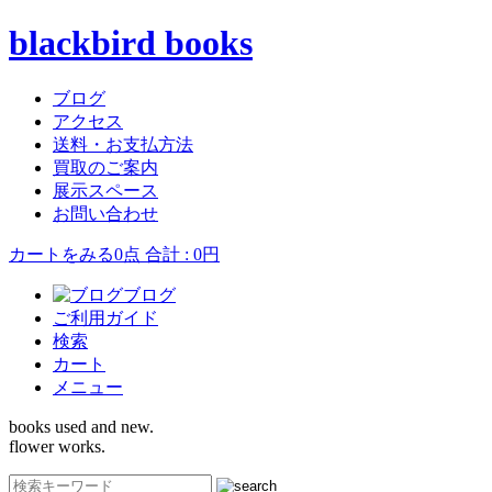
blackbird books
ブログ
アクセス
送料・お支払方法
買取のご案内
展示スペース
お問い合わせ
カートをみる
0点 合計 : 0円
ブログ
ご利用ガイド
検索
カート
メニュー
books used and new.
flower works.