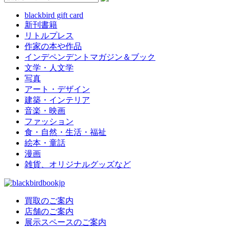
blackbird gift card
新刊書籍
リトルプレス
作家の本や作品
インデペンデントマガジン＆ブック
文学・人文学
写真
アート・デザイン
建築・インテリア
音楽・映画
ファッション
食・自然・生活・福祉
絵本・童話
漫画
雑貨、オリジナルグッズなど
買取のご案内
店舗のご案内
展示スペースのご案内