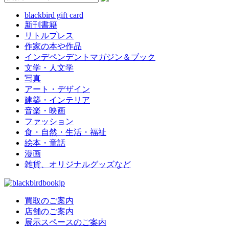
blackbird gift card
新刊書籍
リトルプレス
作家の本や作品
インデペンデントマガジン＆ブック
文学・人文学
写真
アート・デザイン
建築・インテリア
音楽・映画
ファッション
食・自然・生活・福祉
絵本・童話
漫画
雑貨、オリジナルグッズなど
買取のご案内
店舗のご案内
展示スペースのご案内