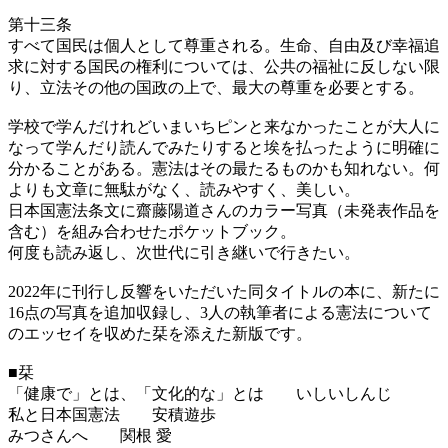
第十三条
すべて国民は個人として尊重される。生命、自由及び幸福追
求に対する国民の権利については、公共の福祉に反しない限
り、立法その他の国政の上で、最大の尊重を必要とする。
学校で学んだけれどいまいちピンと来なかったことが大人に
なって学んだり読んでみたりすると埃を払ったように明確に
分かることがある。憲法はその最たるものかも知れない。何
よりも文章に無駄がなく、読みやすく、美しい。
日本国憲法条文に齋藤陽道さんのカラー写真（未発表作品を
含む）を組み合わせたポケットブック。
何度も読み返し、次世代に引き継いで行きたい。
2022年に刊行し反響をいただいた同タイトルの本に、新たに
16点の写真を追加収録し、3人の執筆者による憲法について
のエッセイを収めた栞を添えた新版です。
■栞
「健康で」とは、「文化的な」とは いしいしんじ
私と日本国憲法 安積遊歩
みつさんへ 関根 愛