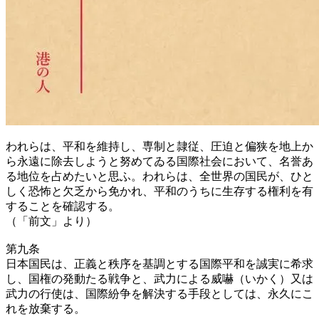
われらは、平和を維持し、専制と隷従、圧迫と偏狭を地上か
ら永遠に除去しようと努めてゐる国際社会において、名誉あ
る地位を占めたいと思ふ。われらは、全世界の国民が、ひと
しく恐怖と欠乏から免かれ、平和のうちに生存する権利を有
することを確認する。
（「前文」より）
第九条
日本国民は、正義と秩序を基調とする国際平和を誠実に希求
し、国権の発動たる戦争と、武力による威嚇（いかく）又は
武力の行使は、国際紛争を解決する手段としては、永久にこ
れを放棄する。