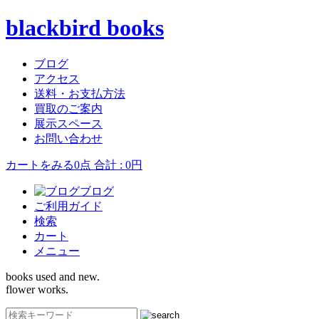
blackbird books
ブログ
アクセス
送料・お支払方法
買取のご案内
展示スペース
お問い合わせ
カートをみる
0点 合計 : 0円
ブログ
ご利用ガイド
検索
カート
メニュー
books used and new.
flower works.