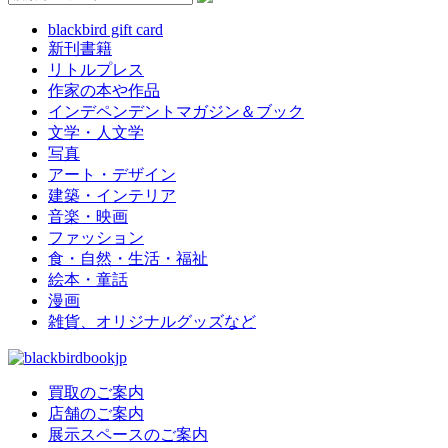
blackbird gift card
新刊書籍
リトルプレス
作家の本や作品
インデペンデントマガジン＆ブック
文学・人文学
写真
アート・デザイン
建築・インテリア
音楽・映画
ファッション
食・自然・生活・福祉
絵本・童話
漫画
雑貨、オリジナルグッズなど
買取のご案内
店舗のご案内
展示スペースのご案内