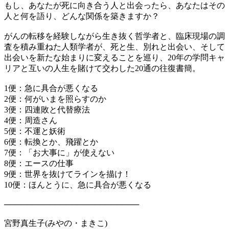
もし、あなたが死に向き合う人と出会ったら、あなたはその
人と何を語り、どんな関係を築きますか？
がんの転移を経験しながら生き抜く哲学者と、臨床現場の調
査を積み重ねた人類学者が、死と生、別れと出会い、そして
出会いを新たな始まりに変えることを巡り、20年の学問キャ
リアと互いの人生を賭けて交わした20通の往復書簡。
1便：急に具合が悪くなる
2便：何がいまを照らすのか
3便：四連敗と代替療法
4便：周造さん
5便：不運と妖術
6便：転換とか、飛躍とか
7便：「お大事に」が使えない
8便：エースの仕事
9便：世界を抜けてラインを描け！
10便：ほんとうに、急に具合が悪くなる
────────────────────────
宮野真生子(みやの・まきこ)