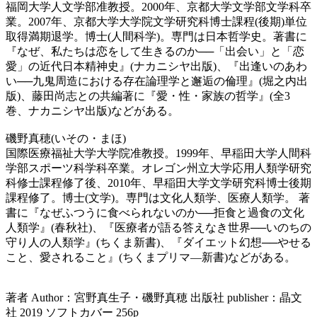
福岡大学人文学部准教授。2000年、京都大学文学部文学科卒
業。2007年、京都大学大学院文学研究科博士課程(後期)単位
取得満期退学。博士(人間科学)。専門は日本哲学史。著書に
『なぜ、私たちは恋をして生きるのか──「出会い」と「恋
愛」の近代日本精神史』(ナカニシヤ出版)、『出逢いのあわ
い──九鬼周造における存在論理学と邂逅の倫理』(堀之内出
版)、藤田尚志との共編著に『愛・性・家族の哲学』(全3
巻、ナカニシヤ出版)などがある。
磯野真穂(いその・まほ)
国際医療福祉大学大学院准教授。1999年、早稲田大学人間科
学部スポーツ科学科卒業。オレゴン州立大学応用人類学研究
科修士課程修了後、2010年、早稲田大学文学研究科博士後期
課程修了。博士(文学)。専門は文化人類学、医療人類学。 著
書に『なぜふつうに食べられないのか──拒食と過食の文化
人類学』(春秋社)、『医療者が語る答えなき世界──いのちの
守り人の人類学』(ちくま新書)、『ダイエット幻想──やせる
こと、愛されること』(ちくまプリマ―新書)などがある。
著者 Author：宮野真生子・磯野真穂 出版社 publisher：晶文
社 2019 ソフトカバー 256p