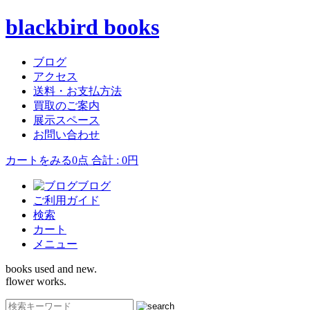
blackbird books
ブログ
アクセス
送料・お支払方法
買取のご案内
展示スペース
お問い合わせ
カートをみる
0点 合計 : 0円
ブログ
ご利用ガイド
検索
カート
メニュー
books used and new.
flower works.