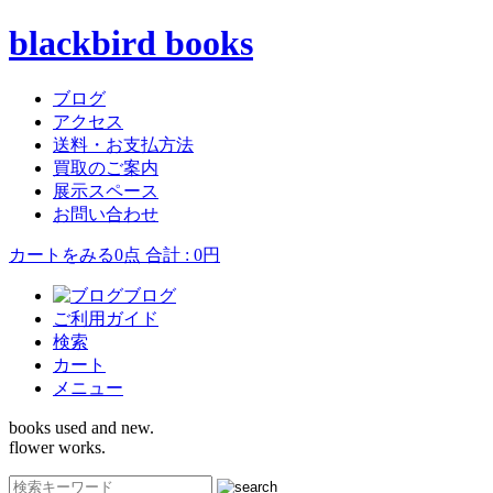
blackbird books
ブログ
アクセス
送料・お支払方法
買取のご案内
展示スペース
お問い合わせ
カートをみる
0点 合計 : 0円
ブログ
ご利用ガイド
検索
カート
メニュー
books used and new.
flower works.