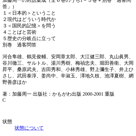
加藤周一の対話集成（全６巻のうち1－５巻＋別巻「過客問
答」）
１＜日本的＞ということ
２現代はどういう時代か
３＜国民的記憶＞を問う
４ことばと芸術
５歴史の分岐点に立って
別巻 過客問答
河合隼雄、鶴見俊輔、安岡章太郎、大江健三郎、丸山眞男、
谷川徹三、サルトル、湯川秀樹、梅禎忠夫、堀田善衛、大岡
昇平、桑原武夫、吉田秀和、小林秀雄、野上彌生子、井上ひ
さし、武田泰淳、姜尚中、辛淑玉、澤地久枝、池澤夏樹、網
野善彦ほか
著：加藤周一 出版社：かもがわ出版 2000-2001 重版
C
状態
状態について