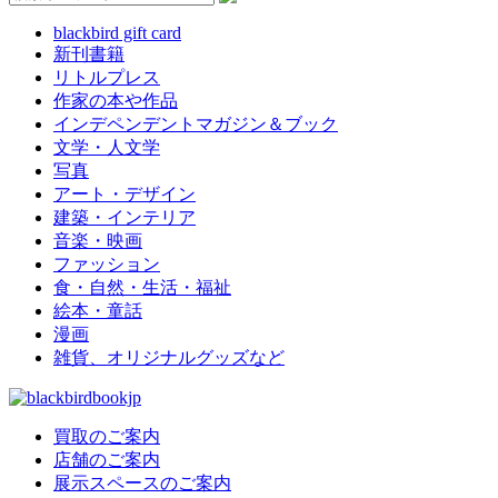
blackbird gift card
新刊書籍
リトルプレス
作家の本や作品
インデペンデントマガジン＆ブック
文学・人文学
写真
アート・デザイン
建築・インテリア
音楽・映画
ファッション
食・自然・生活・福祉
絵本・童話
漫画
雑貨、オリジナルグッズなど
買取のご案内
店舗のご案内
展示スペースのご案内