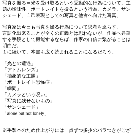
写真を撮る＝光を受け取るという受動的な行為について、主
題の曖昧性、ポートレイトを撮るという行為、カメラ、サン
シェード、自己表現としての写真と他者へ向けた写真、
写真家は今日も写真を撮る行為について思考を巡らす。
言語化出来ることが全くの正義とは思わないが、作品へ昇華
する手段として機能するならば、作家の自信に繋がることは
明白だ。
１に続いて、本書も広く読まれることになるだろう。
「光との遭遇」
「アトムレンズ」
「抽象的な主題」
「ポートレイト恐怖症」
「瞬間」
「カメラという呪い」
「写真に残せないもの」
「サンシェード」
「alone but not lonely」
※手製本のため仕上がりには一点ずつ多少のバラつきがござ