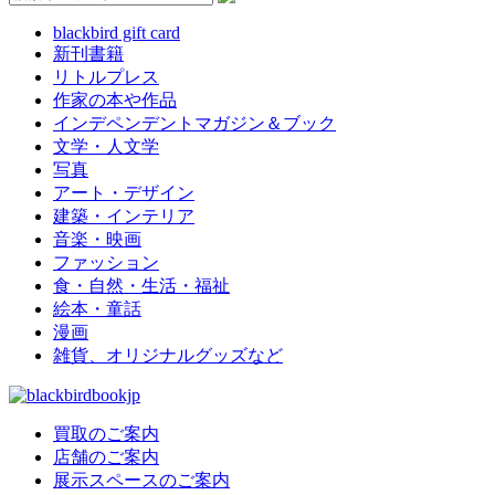
blackbird gift card
新刊書籍
リトルプレス
作家の本や作品
インデペンデントマガジン＆ブック
文学・人文学
写真
アート・デザイン
建築・インテリア
音楽・映画
ファッション
食・自然・生活・福祉
絵本・童話
漫画
雑貨、オリジナルグッズなど
買取のご案内
店舗のご案内
展示スペースのご案内