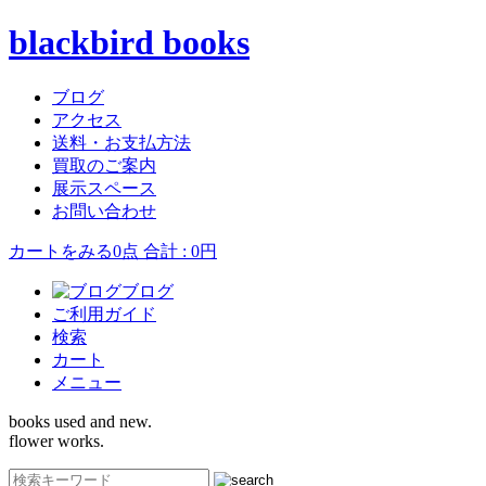
blackbird books
ブログ
アクセス
送料・お支払方法
買取のご案内
展示スペース
お問い合わせ
カートをみる
0点 合計 : 0円
ブログ
ご利用ガイド
検索
カート
メニュー
books used and new.
flower works.