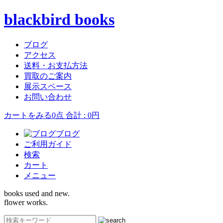
blackbird books
ブログ
アクセス
送料・お支払方法
買取のご案内
展示スペース
お問い合わせ
カートをみる
0点 合計 : 0円
ブログ
ご利用ガイド
検索
カート
メニュー
books used and new.
flower works.