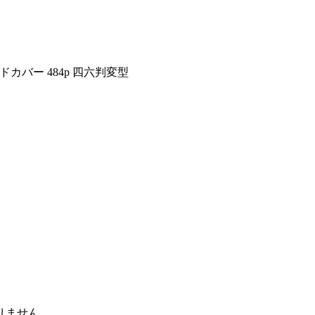
 ハードカバー 484p 四六判変型
りません。