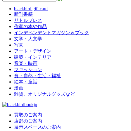
blackbird gift card
新刊書籍
リトルプレス
作家の本や作品
インデペンデントマガジン＆ブック
文学・人文学
写真
アート・デザイン
建築・インテリア
音楽・映画
ファッション
食・自然・生活・福祉
絵本・童話
漫画
雑貨、オリジナルグッズなど
買取のご案内
店舗のご案内
展示スペースのご案内