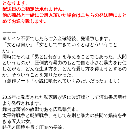
となります。
配送日のご指定は承れません。
他の商品と一緒にご購入頂いた場合はこちらの発送時にまと
めてお送り致します。
ーーー
※サイン不要でしたらご入金確認後、発送致します。
「女とは何か」「女として生きていくとはどういうこと
か」。
同時にそれは「男とは何か」を考えることでもあった。人間
というものが、圧倒的な暴力のもとで自ら小さな暴力を行使
しながら、どんな生き方を、どんな愛し方を得ようとするの
か。そういうことを知りたかった。
（創作ノート「小説に喰われていくみたいだった」より）
2019年に発表された私家版が遂に改訂版として河出書房新社
より発行されます。
舞台は著者の故郷である広島県呉市。
太平洋戦争と朝鮮戦争、そして差別と暴力の狭間で娼街を生
きる五人の女。
時代と国境を貫く圧巻の長編。