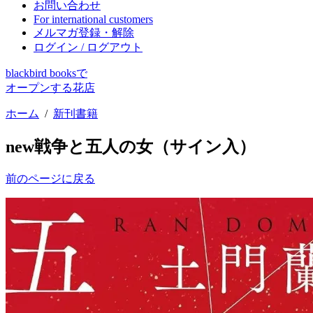
お問い合わせ
For international customers
メルマガ登録・解除
ログイン / ログアウト
blackbird booksで
オープンする花店
ホーム
/
新刊書籍
new
戦争と五人の女（サイン入）
前のページに戻る