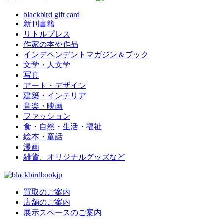
blackbird gift card
新刊書籍
リトルプレス
作家の本や作品
インデペンデントマガジン＆ブック
文学・人文学
写真
アート・デザイン
建築・インテリア
音楽・映画
ファッション
食・自然・生活・福祉
絵本・童話
漫画
雑貨、オリジナルグッズなど
買取のご案内
店舗のご案内
展示スペースのご案内