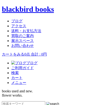
blackbird books
ブログ
アクセス
送料・お支払方法
買取のご案内
展示スペース
お問い合わせ
カートをみる
0点 合計 : 0円
ブログ
ご利用ガイド
検索
カート
メニュー
books used and new.
flower works.