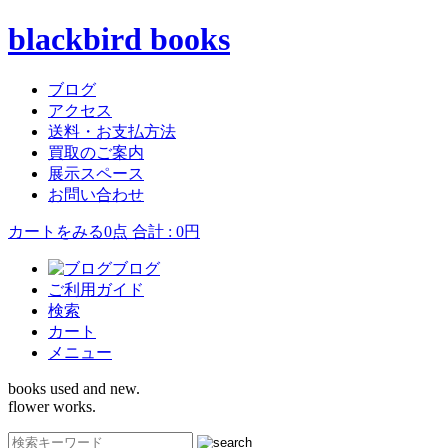
blackbird books
ブログ
アクセス
送料・お支払方法
買取のご案内
展示スペース
お問い合わせ
カートをみる
0点 合計 : 0円
ブログ
ご利用ガイド
検索
カート
メニュー
books used and new.
flower works.