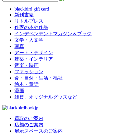
blackbird gift card
新刊書籍
リトルプレス
作家の本や作品
インデペンデントマガジン＆ブック
文学・人文学
写真
アート・デザイン
建築・インテリア
音楽・映画
ファッション
食・自然・生活・福祉
絵本・童話
漫画
雑貨、オリジナルグッズなど
買取のご案内
店舗のご案内
展示スペースのご案内