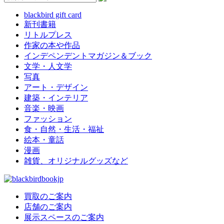
blackbird gift card
新刊書籍
リトルプレス
作家の本や作品
インデペンデントマガジン＆ブック
文学・人文学
写真
アート・デザイン
建築・インテリア
音楽・映画
ファッション
食・自然・生活・福祉
絵本・童話
漫画
雑貨、オリジナルグッズなど
買取のご案内
店舗のご案内
展示スペースのご案内