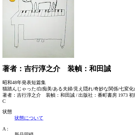
著者：吉行淳之介 装幀：和田誠
昭和48年発表短篇集
猫踏んじゃった/白痴美/ある夫婦/見え隠れ/奇妙な関係/七変
著者：吉行淳之介 装幀：和田誠 / 出版社：番町書房 1973 初版 
C
状態
状態について
A :
新品同様