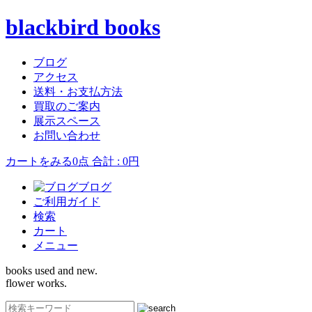
blackbird books
ブログ
アクセス
送料・お支払方法
買取のご案内
展示スペース
お問い合わせ
カートをみる
0点 合計 : 0円
ブログ
ご利用ガイド
検索
カート
メニュー
books used and new.
flower works.