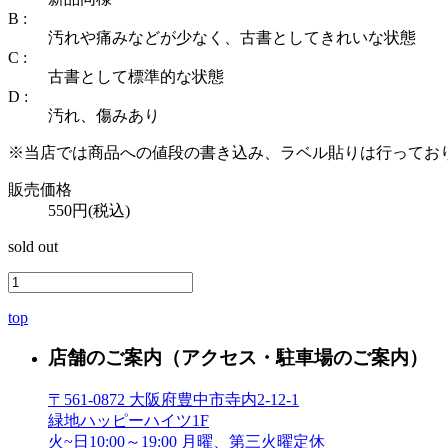
B :
汚れや痛みなどが少なく、古書としてきれいな状態
C :
古書として標準的な状態
D :
汚れ、傷みあり
※当店では商品への値段の書き込み、ラベル貼りは行ってお
販売価格
550円(税込)
sold out
top
店舗のご案内
（アクセス・駐車場のご案内）
〒561-0872 大阪府豊中市寺内2-12-1
緑地ハッピーハイツ1F
火~日10:00～19:00 月曜、第三火曜定休