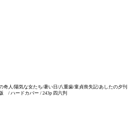
化の奇人/陽気な女たち/暑い日/八重歯/童貞喪失記/あしたの夕
/ ハードカバー / 243p 四六判