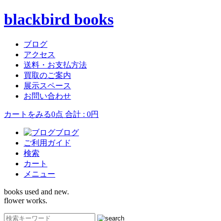
blackbird books
ブログ
アクセス
送料・お支払方法
買取のご案内
展示スペース
お問い合わせ
カートをみる
0点 合計 : 0円
ブログ
ご利用ガイド
検索
カート
メニュー
books used and new.
flower works.