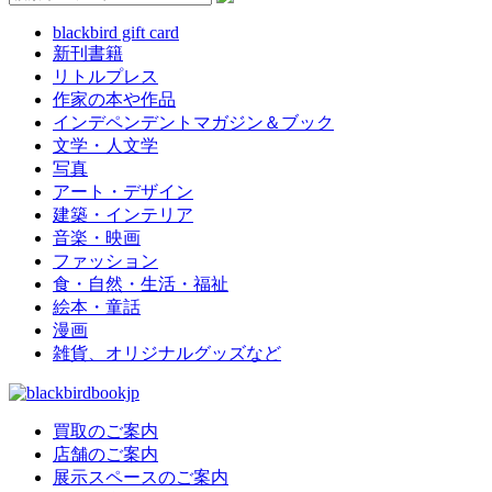
blackbird gift card
新刊書籍
リトルプレス
作家の本や作品
インデペンデントマガジン＆ブック
文学・人文学
写真
アート・デザイン
建築・インテリア
音楽・映画
ファッション
食・自然・生活・福祉
絵本・童話
漫画
雑貨、オリジナルグッズなど
買取のご案内
店舗のご案内
展示スペースのご案内