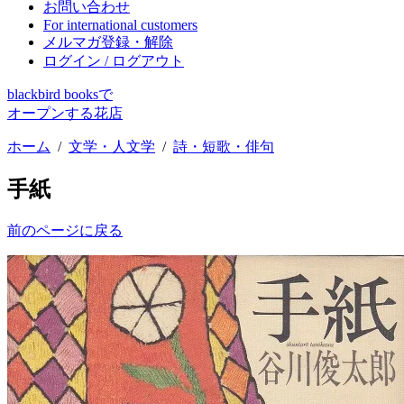
お問い合わせ
For international customers
メルマガ登録・解除
ログイン / ログアウト
blackbird booksで
オープンする花店
ホーム
/
文学・人文学
/
詩・短歌・俳句
手紙
前のページに戻る