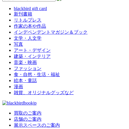
blackbird gift card
新刊書籍
リトルプレス
作家の本や作品
インデペンデントマガジン＆ブック
文学・人文学
写真
アート・デザイン
建築・インテリア
音楽・映画
ファッション
食・自然・生活・福祉
絵本・童話
漫画
雑貨、オリジナルグッズなど
買取のご案内
店舗のご案内
展示スペースのご案内