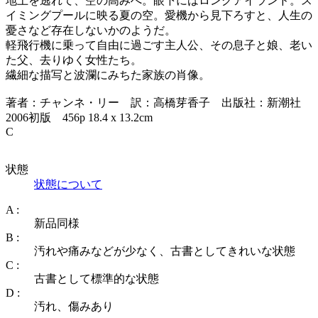
地上を逃れて、空の高みへ。眼下にはロングアイランド。ス
イミングプールに映る夏の空。愛機から見下ろすと、人生の
憂さなど存在しないかのようだ。
軽飛行機に乗って自由に過ごす主人公、その息子と娘、老い
た父、去りゆく女性たち。
繊細な描写と波瀾にみちた家族の肖像。
著者：チャンネ・リー 訳：高橋芽香子 出版社：新潮社
2006初版 456p 18.4 x 13.2cm
C
状態
状態について
A :
新品同様
B :
汚れや痛みなどが少なく、古書としてきれいな状態
C :
古書として標準的な状態
D :
汚れ、傷みあり