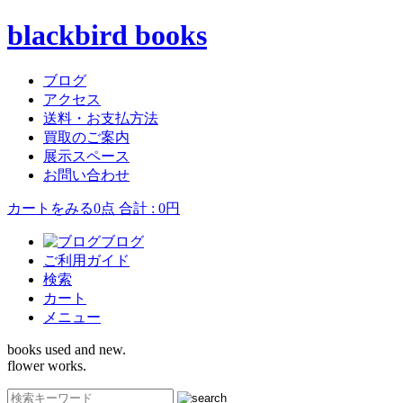
blackbird books
ブログ
アクセス
送料・お支払方法
買取のご案内
展示スペース
お問い合わせ
カートをみる
0点 合計 : 0円
ブログ
ご利用ガイド
検索
カート
メニュー
books used and new.
flower works.