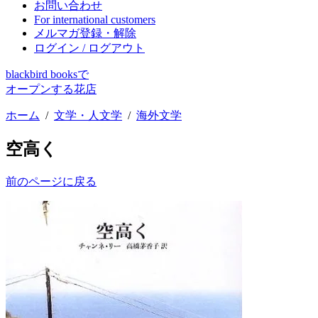
お問い合わせ
For international customers
メルマガ登録・解除
ログイン / ログアウト
blackbird booksで
オープンする花店
ホーム
/
文学・人文学
/
海外文学
空高く
前のページに戻る