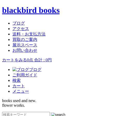
blackbird books
ブログ
アクセス
送料・お支払方法
買取のご案内
展示スペース
お問い合わせ
カートをみる
0点 合計 : 0円
ブログ
ご利用ガイド
検索
カート
メニュー
books used and new.
flower works.