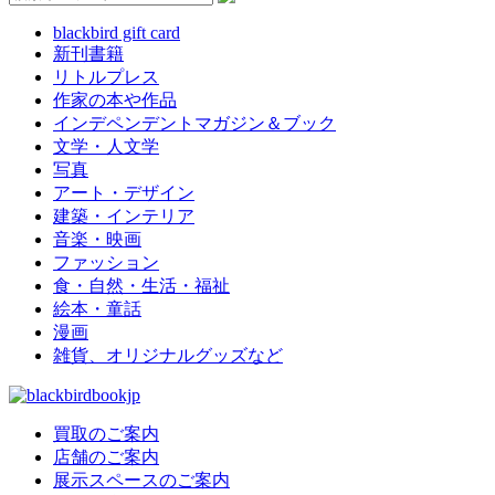
blackbird gift card
新刊書籍
リトルプレス
作家の本や作品
インデペンデントマガジン＆ブック
文学・人文学
写真
アート・デザイン
建築・インテリア
音楽・映画
ファッション
食・自然・生活・福祉
絵本・童話
漫画
雑貨、オリジナルグッズなど
買取のご案内
店舗のご案内
展示スペースのご案内