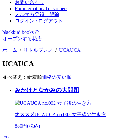
お問い合わせ
For international customers
メルマガ登録・解除
ログイン / ログアウト
blackbird booksで
オープンする花店
ホーム
/
リトルプレス
/
UCAUCA
UCAUCA
並べ替え：
新着順
価格の安い順
みかけとなかみの大問題
オススメ
UCAUCA no.002 女子後の生き方
880円(税込)
top