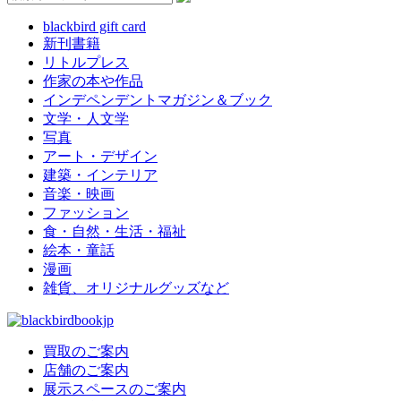
blackbird gift card
新刊書籍
リトルプレス
作家の本や作品
インデペンデントマガジン＆ブック
文学・人文学
写真
アート・デザイン
建築・インテリア
音楽・映画
ファッション
食・自然・生活・福祉
絵本・童話
漫画
雑貨、オリジナルグッズなど
買取のご案内
店舗のご案内
展示スペースのご案内