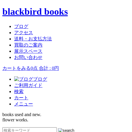
blackbird books
ブログ
アクセス
送料・お支払方法
買取のご案内
展示スペース
お問い合わせ
カートをみる
0点 合計 : 0円
ブログ
ご利用ガイド
検索
カート
メニュー
books used and new.
flower works.