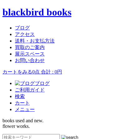
blackbird books
ブログ
アクセス
送料・お支払方法
買取のご案内
展示スペース
お問い合わせ
カートをみる
0点 合計 : 0円
ブログ
ご利用ガイド
検索
カート
メニュー
books used and new.
flower works.