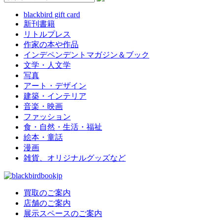
blackbird gift card
新刊書籍
リトルプレス
作家の本や作品
インデペンデントマガジン＆ブック
文学・人文学
写真
アート・デザイン
建築・インテリア
音楽・映画
ファッション
食・自然・生活・福祉
絵本・童話
漫画
雑貨、オリジナルグッズなど
買取のご案内
店舗のご案内
展示スペースのご案内