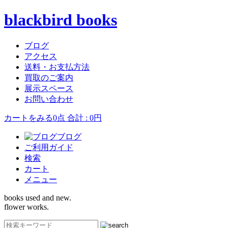
blackbird books
ブログ
アクセス
送料・お支払方法
買取のご案内
展示スペース
お問い合わせ
カートをみる
0点 合計 : 0円
ブログ
ご利用ガイド
検索
カート
メニュー
books used and new.
flower works.