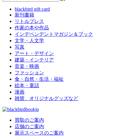
blackbird gift card
新刊書籍
リトルプレス
作家の本や作品
インデペンデントマガジン＆ブック
文学・人文学
写真
アート・デザイン
建築・インテリア
音楽・映画
ファッション
食・自然・生活・福祉
絵本・童話
漫画
雑貨、オリジナルグッズなど
買取のご案内
店舗のご案内
展示スペースのご案内