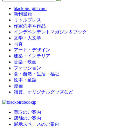
blackbird gift card
新刊書籍
リトルプレス
作家の本や作品
インデペンデントマガジン＆ブック
文学・人文学
写真
アート・デザイン
建築・インテリア
音楽・映画
ファッション
食・自然・生活・福祉
絵本・童話
漫画
雑貨、オリジナルグッズなど
買取のご案内
店舗のご案内
展示スペースのご案内