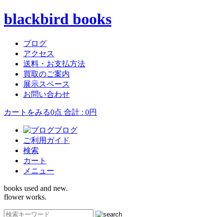
blackbird books
ブログ
アクセス
送料・お支払方法
買取のご案内
展示スペース
お問い合わせ
カートをみる
0点 合計 : 0円
ブログ
ご利用ガイド
検索
カート
メニュー
books used and new.
flower works.