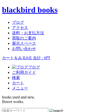
blackbird books
ブログ
アクセス
送料・お支払方法
買取のご案内
展示スペース
お問い合わせ
カートをみる
0点 合計 : 0円
ブログ
ご利用ガイド
検索
カート
メニュー
books used and new.
flower works.