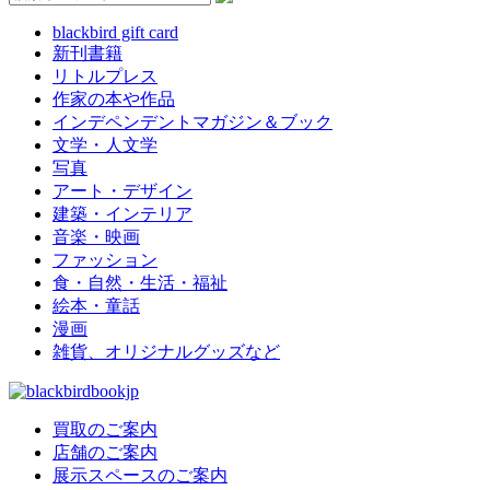
blackbird gift card
新刊書籍
リトルプレス
作家の本や作品
インデペンデントマガジン＆ブック
文学・人文学
写真
アート・デザイン
建築・インテリア
音楽・映画
ファッション
食・自然・生活・福祉
絵本・童話
漫画
雑貨、オリジナルグッズなど
買取のご案内
店舗のご案内
展示スペースのご案内