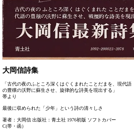
大岡信詩集
「古代の夜のふところ深くはぐくまれたことだまを、現代語
の豊穣の沃野に蘇生させ、旋律的な詩美を現出する」
帯より
最後に収められた「少年」という詩の清々しさ
著者：大岡信 出版社：青土社 1976初版 ソフトカバー
C(帯・函）