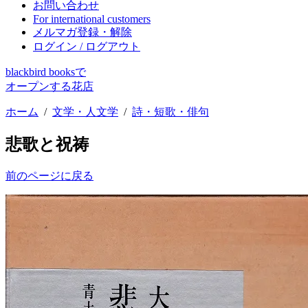
お問い合わせ
For international customers
メルマガ登録・解除
ログイン / ログアウト
blackbird booksで
オープンする花店
ホーム
/
文学・人文学
/
詩・短歌・俳句
悲歌と祝祷
前のページに戻る