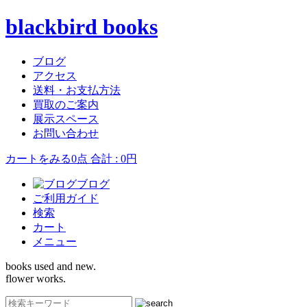
blackbird books
ブログ
アクセス
送料・お支払方法
買取のご案内
展示スペース
お問い合わせ
カートをみる
0点 合計 : 0円
ブログ
ご利用ガイド
検索
カート
メニュー
books used and new.
flower works.