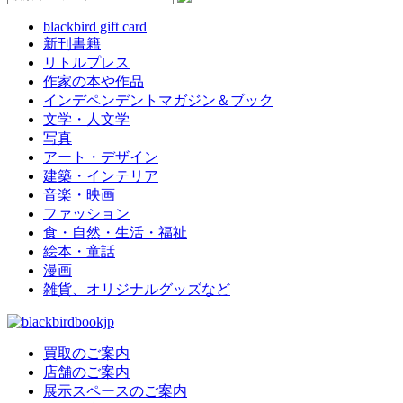
blackbird gift card
新刊書籍
リトルプレス
作家の本や作品
インデペンデントマガジン＆ブック
文学・人文学
写真
アート・デザイン
建築・インテリア
音楽・映画
ファッション
食・自然・生活・福祉
絵本・童話
漫画
雑貨、オリジナルグッズなど
買取のご案内
店舗のご案内
展示スペースのご案内