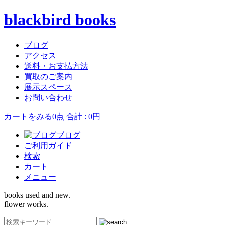
blackbird books
ブログ
アクセス
送料・お支払方法
買取のご案内
展示スペース
お問い合わせ
カートをみる
0点 合計 : 0円
ブログ
ご利用ガイド
検索
カート
メニュー
books used and new.
flower works.