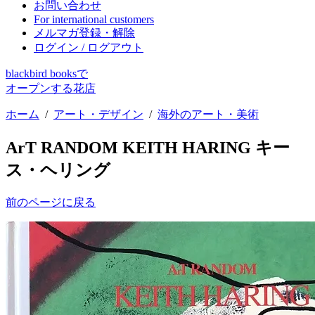
お問い合わせ
For international customers
メルマガ登録・解除
ログイン / ログアウト
blackbird booksで
オープンする花店
ホーム
/
アート・デザイン
/
海外のアート・美術
ArT RANDOM KEITH HARING キー
ス・ヘリング
前のページに戻る