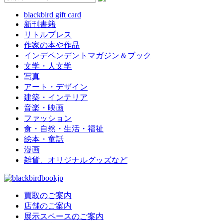
blackbird gift card
新刊書籍
リトルプレス
作家の本や作品
インデペンデントマガジン＆ブック
文学・人文学
写真
アート・デザイン
建築・インテリア
音楽・映画
ファッション
食・自然・生活・福祉
絵本・童話
漫画
雑貨、オリジナルグッズなど
買取のご案内
店舗のご案内
展示スペースのご案内