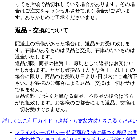
っても店頭で品切れしている場合があります。その場
合はご注文をキャンセルさせて頂く場合がございま
す。あらかじめご了承くださいませ。
返品・交換について
配送上の損傷があった場合は、返品をお受け致しま
す。在庫のあるものは良品と交換、在庫のないものは
返金いたします。
返品期限 : 商品の性質上、原則として返品はお受けい
たしかねます。ただし破損品（大きな落丁、乱丁）の
場合に限り、商品のお受取り日より7日以内にご連絡下
さい。お客様のご都合による返品、交換は一切お受け
できません。
返品送料 : ご注文と異なる商品、不良品の場合は当方
が負担致します。お客様のご都合による返品、交換は
一切お受けできません。
詳しくはご利用ガイド
（送料・お支払方法）
をご覧ください
プライバシーポリシー
特定商取引法に基づく表記
お問
い合わせ
For international customers
メルマガ登録・解除