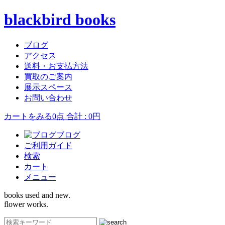
blackbird books
ブログ
アクセス
送料・お支払方法
買取のご案内
展示スペース
お問い合わせ
カートをみる
0点 合計 : 0円
ブログ
ご利用ガイド
検索
カート
メニュー
books used and new.
flower works.