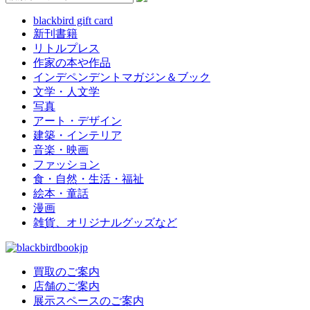
blackbird gift card
新刊書籍
リトルプレス
作家の本や作品
インデペンデントマガジン＆ブック
文学・人文学
写真
アート・デザイン
建築・インテリア
音楽・映画
ファッション
食・自然・生活・福祉
絵本・童話
漫画
雑貨、オリジナルグッズなど
買取のご案内
店舗のご案内
展示スペースのご案内