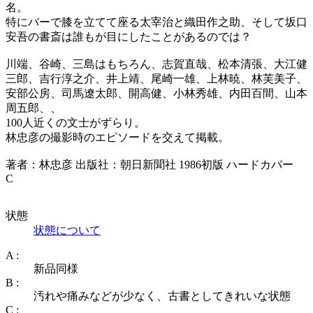
名。
特にバーで膝を立てて座る太宰治と織田作之助、そして坂口
安吾の書斎は誰もが目にしたことがあるのでは？
川端、谷崎、三島はもちろん、志賀直哉、松本清張、大江健
三郎、吉行淳之介、井上靖、尾崎一雄、上林暁、林芙美子、
安部公房、司馬遼太郎、開高健、小林秀雄、内田百間、山本
周五郎、、
100人近くの文士がずらり。
林忠彦の撮影時のエピソードを交えて掲載。
著者：林忠彦 出版社：朝日新聞社 1986初版 ハードカバー
C
状態
状態について
A :
新品同様
B :
汚れや痛みなどが少なく、古書としてきれいな状態
C :