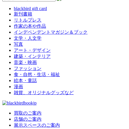
blackbird gift card
新刊書籍
リトルプレス
作家の本や作品
インデペンデントマガジン＆ブック
文学・人文学
写真
アート・デザイン
建築・インテリア
音楽・映画
ファッション
食・自然・生活・福祉
絵本・童話
漫画
雑貨、オリジナルグッズなど
買取のご案内
店舗のご案内
展示スペースのご案内