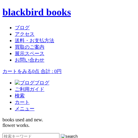
blackbird books
ブログ
アクセス
送料・お支払方法
買取のご案内
展示スペース
お問い合わせ
カートをみる
0点 合計 : 0円
ブログ
ご利用ガイド
検索
カート
メニュー
books used and new.
flower works.