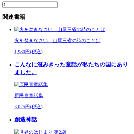
関連書籍
火を焚きなさい 山尾三省の詩のことば
1,980円(税込)
こんなに澄みきった童話が私たちの国にあり
ました。
原民喜童話集
3,025円(税込)
創造神話