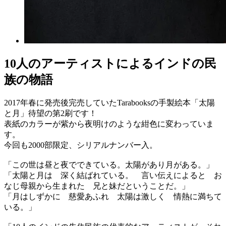
10人のアーティストによるインドの民
族の物語
2017年春に発売後完売していたTarabooksの手製絵本「太陽
と月」待望の第2刷です！
表紙のカラーが紫から夜明けのような紺色に変わっていま
す。
今回も2000部限定、シリアルナンバー入。
「この世は昼と夜でできている。太陽があり月がある。」
「太陽と月は 深く結ばれている。 言い伝えによると お
なじ母親から生まれた 兄と妹だということだ。」
「月はしずかに 慈愛あふれ 太陽は激しく 情熱に満ちて
いる。」