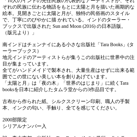
「10人のインドの先住民族の代表的なアーティストが、それ
ぞれの民族に伝わる物語をもとに太陽と月を描いた画期的な
絵本。見開きごとに太陽と月が、独特の民俗画のスタイル
で、丁寧にのびやかに描 かれている。インドのターラー・
ブックスで出版された Sun and Moon (2016) の日本語版。
（版元より）」
南インドはチェンナイにある小さな出版社「Tara Books」(タ
ーラーブックス）
地元インドのアーティストらが集うこの出版社に世界中の注
目が集まっています。
全てがハンドメイドで製本され、大量生産はせずに出来る範
囲でこの世にない美しい本を創りあげています。
「太陽と月」は「夜の木」「世界のはじまり」に続くTara
booksを日本に紹介したタムラ堂からの3作品目です。
古布から作られた紙、シルクスクリーン印刷、職人の手製
本、インクの匂い、手触り、全てを感じてください。
2000部限定
シリアルナンバー入