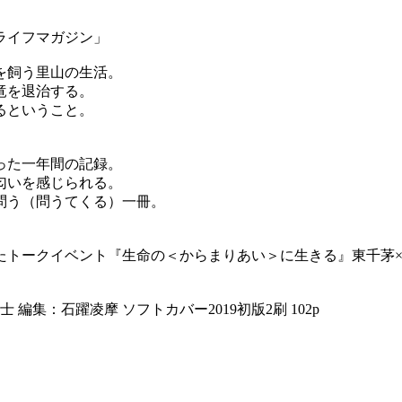
ライフマガジン」
を飼う里山の生活。
竜を退治する。
るということ。
。
った一年間の記録。
匂いを感じられる。
問う（問うてくる）一冊。
されたトークイベント『生命の＜からまりあい＞に生きる』東千茅
 編集：石躍凌摩 ソフトカバー2019初版2刷 102p