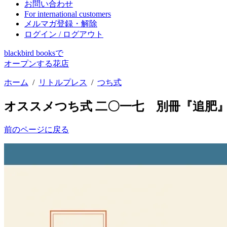
お問い合わせ
For international customers
メルマガ登録・解除
ログイン / ログアウト
blackbird booksで
オープンする花店
ホーム
/
リトルプレス
/
つち式
オススメ
つち式 二〇一七 別冊『追肥
前のページに戻る