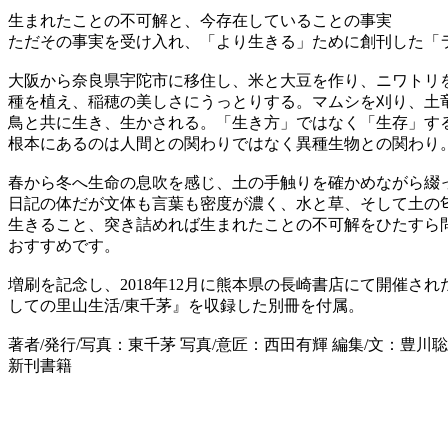
生まれたことの不可解と、今存在していることの事実
ただその事実を受け入れ、「より生きる」ために創刊した「
大阪から奈良県宇陀市に移住し、米と大豆を作り、ニワトリ
種を植え、稲穂の美しさにうっとりする。マムシを刈り、土
鳥と共に生き、生かされる。「生き方」ではなく「生存」す
根本にあるのは人間との関わりではなく異種生物との関わり
春から冬へ生命の息吹を感じ、土の手触りを確かめながら綴
日記の体だが文体も言葉も密度が濃く、水と草、そして土の
生きること、突き詰めれば生まれたことの不可解をひたすら
おすすめです。
増刷を記念し、2018年12月に熊本県の長崎書店にて開催
しての里山生活/東千茅』を収録した別冊を付属。
著者/発行/写真：東千茅 写真/意匠：西田有輝 編集/文：豊川聡士
新刊書籍