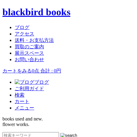
blackbird books
ブログ
アクセス
送料・お支払方法
買取のご案内
展示スペース
お問い合わせ
カートをみる
0点 合計 : 0円
ブログ
ご利用ガイド
検索
カート
メニュー
books used and new.
flower works.