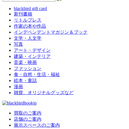
blackbird gift card
新刊書籍
リトルプレス
作家の本や作品
インデペンデントマガジン＆ブック
文学・人文学
写真
アート・デザイン
建築・インテリア
音楽・映画
ファッション
食・自然・生活・福祉
絵本・童話
漫画
雑貨、オリジナルグッズなど
買取のご案内
店舗のご案内
展示スペースのご案内