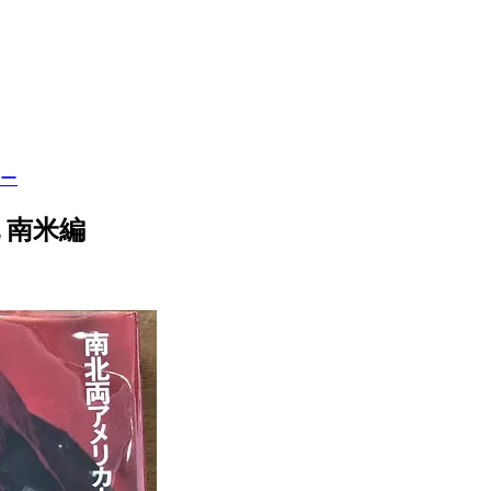
ー
 南米編