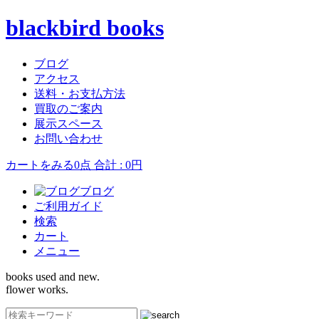
blackbird books
ブログ
アクセス
送料・お支払方法
買取のご案内
展示スペース
お問い合わせ
カートをみる
0点 合計 : 0円
ブログ
ご利用ガイド
検索
カート
メニュー
books used and new.
flower works.