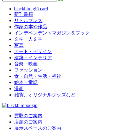
blackbird gift card
新刊書籍
リトルプレス
作家の本や作品
インデペンデントマガジン＆ブック
文学・人文学
写真
アート・デザイン
建築・インテリア
音楽・映画
ファッション
食・自然・生活・福祉
絵本・童話
漫画
雑貨、オリジナルグッズなど
買取のご案内
店舗のご案内
展示スペースのご案内