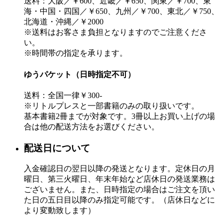
送料：大阪／￥600、近畿／￥650、関東／￥700、東
海・中国・四国／￥650、九州／￥700、東北／￥750、
北海道・沖縄／￥2000
※送料はお客さま負担となりますのでご注意くださ
い。
※時間帯の指定を承ります。
ゆうパケット（日時指定不可）
送料：全国一律￥300-
※リトルプレスと一部書籍のみの取り扱いです。
基本書籍2冊までが対象です。3冊以上お買い上げの場
合は他の配送方法をお選びください。
配送日について
入金確認日の翌日以降の発送となります。定休日の月
曜日、第三火曜日、年末年始など店休日の発送業務は
ございません。また、日時指定の場合はご注文を頂い
た日の五日目以降のみ指定可能です。（店休日などに
より変動致します）