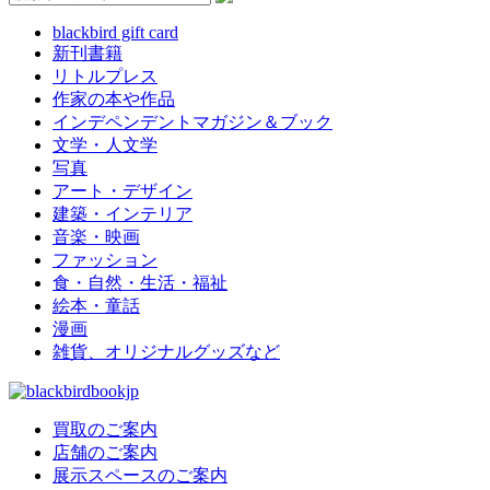
blackbird gift card
新刊書籍
リトルプレス
作家の本や作品
インデペンデントマガジン＆ブック
文学・人文学
写真
アート・デザイン
建築・インテリア
音楽・映画
ファッション
食・自然・生活・福祉
絵本・童話
漫画
雑貨、オリジナルグッズなど
買取のご案内
店舗のご案内
展示スペースのご案内