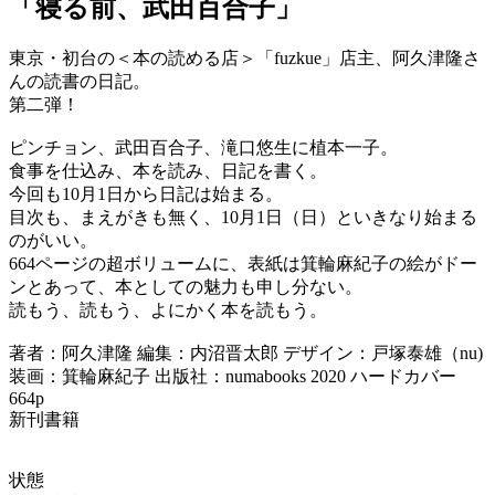
「寝る前、武田百合子」
東京・初台の＜本の読める店＞「fuzkue」店主、阿久津隆さ
んの読書の日記。
第二弾！
ピンチョン、武田百合子、滝口悠生に植本一子。
食事を仕込み、本を読み、日記を書く。
今回も10月1日から日記は始まる。
目次も、まえがきも無く、10月1日（日）といきなり始まる
のがいい。
664ページの超ボリュームに、表紙は箕輪麻紀子の絵がドー
ンとあって、本としての魅力も申し分ない。
読もう、読もう、よにかく本を読もう。
著者：阿久津隆 編集：内沼晋太郎 デザイン：戸塚泰雄（nu)
装画：箕輪麻紀子 出版社：numabooks 2020 ハードカバー
664p
新刊書籍
状態