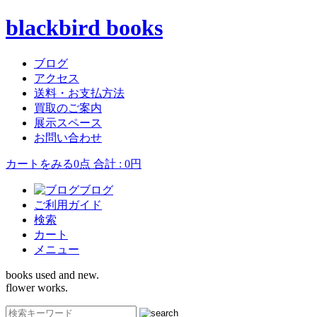
blackbird books
ブログ
アクセス
送料・お支払方法
買取のご案内
展示スペース
お問い合わせ
カートをみる
0点 合計 : 0円
ブログ
ご利用ガイド
検索
カート
メニュー
books used and new.
flower works.