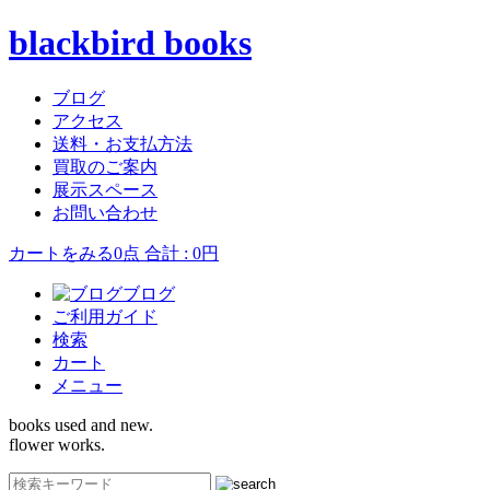
blackbird books
ブログ
アクセス
送料・お支払方法
買取のご案内
展示スペース
お問い合わせ
カートをみる
0点 合計 : 0円
ブログ
ご利用ガイド
検索
カート
メニュー
books used and new.
flower works.