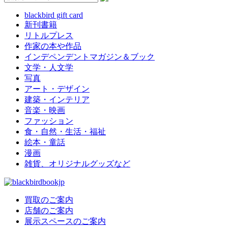
blackbird gift card
新刊書籍
リトルプレス
作家の本や作品
インデペンデントマガジン＆ブック
文学・人文学
写真
アート・デザイン
建築・インテリア
音楽・映画
ファッション
食・自然・生活・福祉
絵本・童話
漫画
雑貨、オリジナルグッズなど
買取のご案内
店舗のご案内
展示スペースのご案内