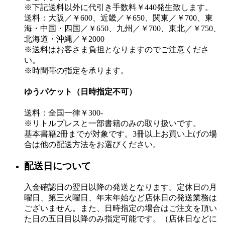
※下記送料以外に代引き手数料￥440発生致します。
送料：大阪／￥600、近畿／￥650、関東／￥700、東
海・中国・四国／￥650、九州／￥700、東北／￥750、
北海道・沖縄／￥2000
※送料はお客さま負担となりますのでご注意くださ
い。
※時間帯の指定を承ります。
ゆうパケット（日時指定不可）
送料：全国一律￥300-
※リトルプレスと一部書籍のみの取り扱いです。
基本書籍2冊までが対象です。3冊以上お買い上げの場
合は他の配送方法をお選びください。
配送日について
入金確認日の翌日以降の発送となります。定休日の月
曜日、第三火曜日、年末年始など店休日の発送業務は
ございません。また、日時指定の場合はご注文を頂い
た日の五日目以降のみ指定可能です。（店休日などに