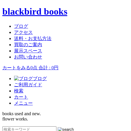
blackbird books
ブログ
アクセス
送料・お支払方法
買取のご案内
展示スペース
お問い合わせ
カートをみる
0点 合計 : 0円
ブログ
ご利用ガイド
検索
カート
メニュー
books used and new.
flower works.