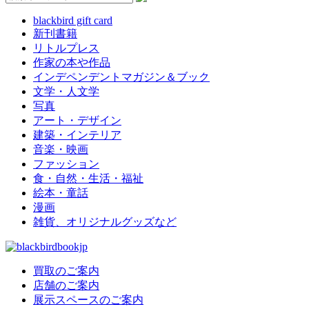
blackbird gift card
新刊書籍
リトルプレス
作家の本や作品
インデペンデントマガジン＆ブック
文学・人文学
写真
アート・デザイン
建築・インテリア
音楽・映画
ファッション
食・自然・生活・福祉
絵本・童話
漫画
雑貨、オリジナルグッズなど
買取のご案内
店舗のご案内
展示スペースのご案内