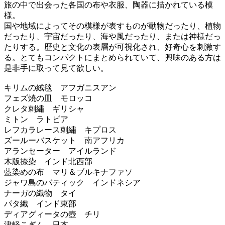
旅の中で出会った各国の布や衣服、陶器に描かれている模
様。
国や地域によってその模様が表すものが動物だったり、植物
だったり、宇宙だったり、海や風だったり、または神様だっ
たりする。歴史と文化の表層が可視化され、好奇心を刺激す
る。とてもコンパクトにまとめられていて、興味のある方は
是非手に取って見て欲しい。
キリムの絨毯 アフガニスアン
フェズ焼の皿 モロッコ
クレタ刺繡 ギリシャ
ミトン ラトビア
レフカラレース刺繡 キプロス
ズールーバスケット 南アフリカ
アランセーター アイルランド
木版捺染 インド北西部
藍染めの布 マリ＆ブルキナファソ
ジャワ島のバティック インドネシア
ナーガの織物 タイ
パタ織 インド東部
ディアグィータの壺 チリ
津軽こぎん 日本