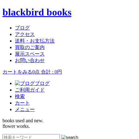
blackbird books
ブログ
アクセス
送料・お支払方法
買取のご案内
展示スペース
お問い合わせ
カートをみる
0点 合計 : 0円
ブログ
ご利用ガイド
検索
カート
メニュー
books used and new.
flower works.