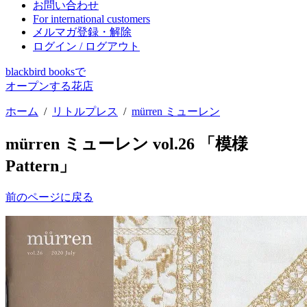
お問い合わせ
For international customers
メルマガ登録・解除
ログイン / ログアウト
blackbird booksで
オープンする花店
ホーム
/
リトルプレス
/
mürren ミューレン
mürren ミューレン vol.26 「模様
Pattern」
前のページに戻る