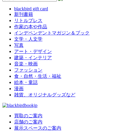
blackbird gift card
新刊書籍
リトルプレス
作家の本や作品
インデペンデントマガジン＆ブック
文学・人文学
写真
アート・デザイン
建築・インテリア
音楽・映画
ファッション
食・自然・生活・福祉
絵本・童話
漫画
雑貨、オリジナルグッズなど
買取のご案内
店舗のご案内
展示スペースのご案内