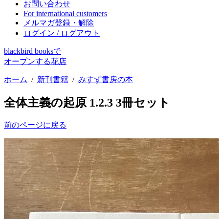
お問い合わせ
For international customers
メルマガ登録・解除
ログイン / ログアウト
blackbird booksで
オープンする花店
ホーム
/
新刊書籍
/
みすず書房の本
全体主義の起原 1.2.3 3冊セット
前のページに戻る