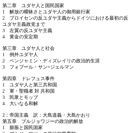
第二章 ユダヤ人と国民国家
1 解放の曖昧さとユダヤ人の御用銀行家
2 プロイセンの反ユダヤ主義からドイツにおける最初の反
ユダヤ主義政党まで
3 左翼の反ユダヤ主義
4 黄金の安定期
第三章 ユダヤ人と社会
1 例外ユダヤ人
2 ベンジャミン・ディズレイリの政治的生涯
3 フォブール・サン=ジェルマン
第四章 ドレフュス事件
1 ユダヤ人と第三共和国
2 軍・聖職者 対 共和国
3 民衆とモッブ
4 大いなる和解
2：帝国主義 訳：大島道義・大島かおり
第五章 ブルジョワジーの政治的解放
1 膨脹と国民国家