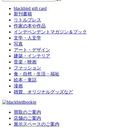
blackbird gift card
新刊書籍
リトルプレス
作家の本や作品
インデペンデントマガジン＆ブック
文学・人文学
写真
アート・デザイン
建築・インテリア
音楽・映画
ファッション
食・自然・生活・福祉
絵本・童話
漫画
雑貨、オリジナルグッズなど
買取のご案内
店舗のご案内
展示スペースのご案内