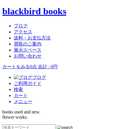
blackbird books
ブログ
アクセス
送料・お支払方法
買取のご案内
展示スペース
お問い合わせ
カートをみる
0点 合計 : 0円
ブログ
ご利用ガイド
検索
カート
メニュー
books used and new.
flower works.