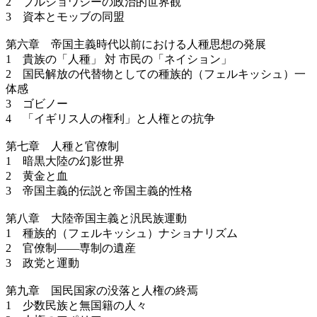
2 ブルジョワジーの政治的世界観
3 資本とモッブの同盟
第六章 帝国主義時代以前における人種思想の発展
1 貴族の「人種」 対 市民の「ネイション」
2 国民解放の代替物としての種族的（フェルキッシュ）一
体感
3 ゴビノー
4 「イギリス人の権利」と人権との抗争
第七章 人種と官僚制
1 暗黒大陸の幻影世界
2 黄金と血
3 帝国主義的伝説と帝国主義的性格
第八章 大陸帝国主義と汎民族運動
1 種族的（フェルキッシュ）ナショナリズム
2 官僚制——専制の遺産
3 政党と運動
第九章 国民国家の没落と人権の終焉
1 少数民族と無国籍の人々