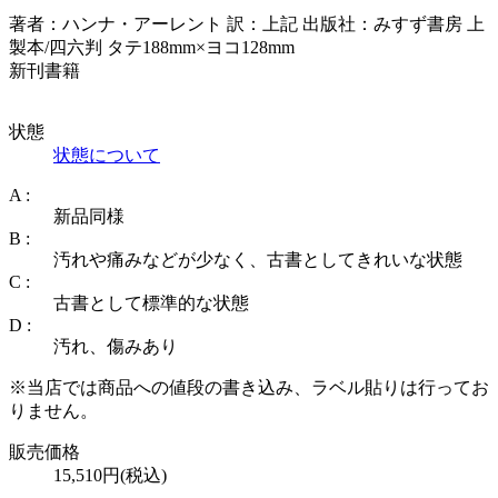
著者：ハンナ・アーレント 訳：上記 出版社：みすず書房 上
製本/四六判 タテ188mm×ヨコ128mm
新刊書籍
状態
状態について
A :
新品同様
B :
汚れや痛みなどが少なく、古書としてきれいな状態
C :
古書として標準的な状態
D :
汚れ、傷みあり
※当店では商品への値段の書き込み、ラベル貼りは行ってお
りません。
販売価格
15,510円(税込)