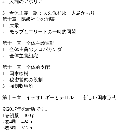
2 人権のアポリア
3：全体主義 訳：大久保和郎・大島かおり
第十章 階級社会の崩壊
1 大衆
2 モッブとエリートの一時的同盟
第十一章 全体主義運動
1 全体主義のプロパガンダ
2 全体主義組織
第十二章 全体的支配
1 国家機構
2 秘密警察の役割
3 強制収容所
第十三章 イデオロギーとテロル——新しい国家形式
※2017年の新版です。
1巻初版 360ｐ
2巻4刷 424ｐ
3巻5刷 512ｐ