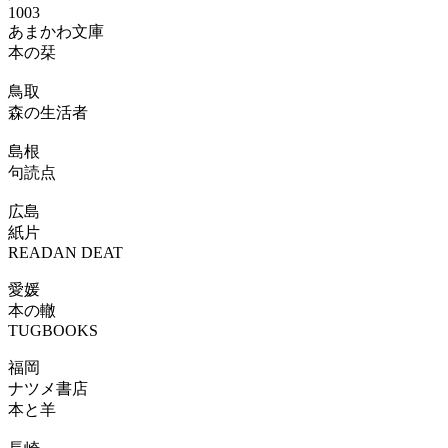
1003
あまかわ文庫
本の栞
鳥取
森の生活者
島根
句読点
広島
紙片
READAN DEAT
愛媛
本の轍
TUGBOOKS
福岡
ナツメ書店
本と羊