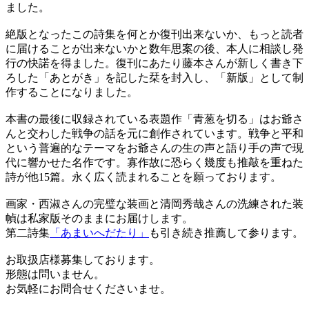
ました。
絶版となったこの詩集を何とか復刊出来ないか、もっと読者
に届けることが出来ないかと数年思案の後、本人に相談し発
行の快諾を得ました。復刊にあたり藤本さんが新しく書き下
ろした「あとがき」を記した栞を封入し、「新版」として制
作することになりました。
本書の最後に収録されている表題作「青葱を切る」はお爺さ
んと交わした戦争の話を元に創作されています。戦争と平和
という普遍的なテーマをお爺さんの生の声と語り手の声で現
代に響かせた名作です。寡作故に恐らく幾度も推敲を重ねた
詩が他15篇。永く広く読まれることを願っております。
画家・西淑さんの完璧な装画と清岡秀哉さんの洗練された装
幀は私家版そのままにお届けします。
第二詩集
「あまいへだたり」
も引き続き推薦して参ります。
お取扱店様募集しております。
形態は問いません。
お気軽にお問合せくださいませ。