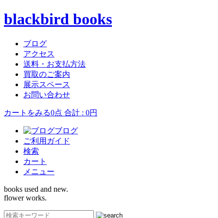
blackbird books
ブログ
アクセス
送料・お支払方法
買取のご案内
展示スペース
お問い合わせ
カートをみる
0点 合計 : 0円
ブログ
ご利用ガイド
検索
カート
メニュー
books used and new.
flower works.