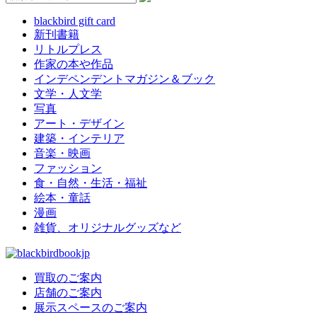
blackbird gift card
新刊書籍
リトルプレス
作家の本や作品
インデペンデントマガジン＆ブック
文学・人文学
写真
アート・デザイン
建築・インテリア
音楽・映画
ファッション
食・自然・生活・福祉
絵本・童話
漫画
雑貨、オリジナルグッズなど
買取のご案内
店舗のご案内
展示スペースのご案内