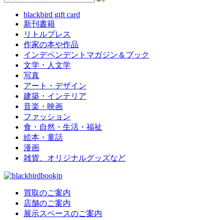
blackbird gift card
新刊書籍
リトルプレス
作家の本や作品
インデペンデントマガジン＆ブック
文学・人文学
写真
アート・デザイン
建築・インテリア
音楽・映画
ファッション
食・自然・生活・福祉
絵本・童話
漫画
雑貨、オリジナルグッズなど
買取のご案内
店舗のご案内
展示スペースのご案内