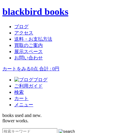
blackbird books
ブログ
アクセス
送料・お支払方法
買取のご案内
展示スペース
お問い合わせ
カートをみる
0点 合計 : 0円
ブログ
ご利用ガイド
検索
カート
メニュー
books used and new.
flower works.